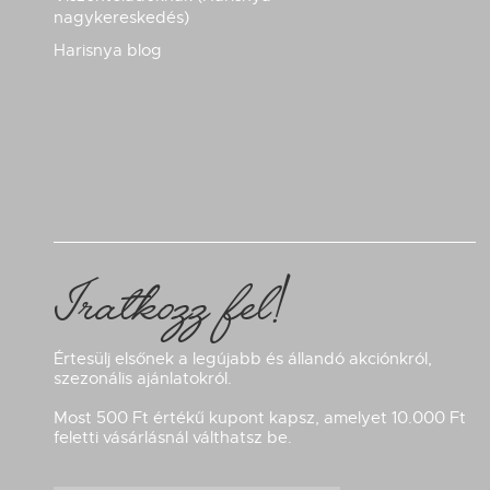
nagykereskedés)
Harisnya blog
Iratkozz fel!
Értesülj elsőnek a legújabb és állandó akciónkról,
szezonális ajánlatokról.
Most 500 Ft értékű kupont kapsz, amelyet 10.000 Ft
feletti vásárlásnál válthatsz be.