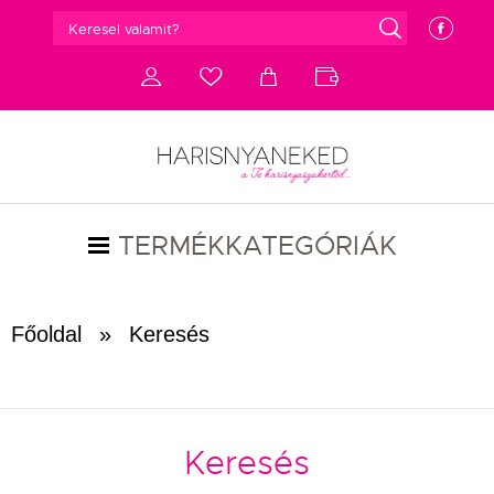
g
e
d
c
a
b
TERMÉKKATEGÓRIÁK
Főoldal
»
Keresés
Keresés