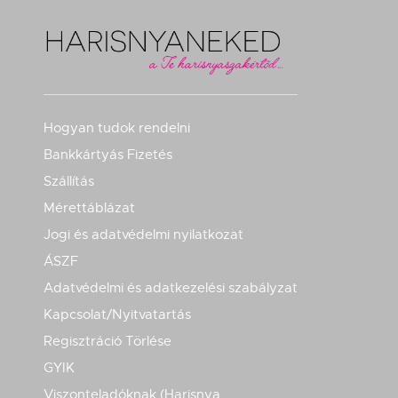
Hogyan tudok rendelni
Bankkártyás Fizetés
Szállítás
Mérettáblázat
Jogi és adatvédelmi nyilatkozat
ÁSZF
Adatvédelmi és adatkezelési szabályzat
Kapcsolat/Nyitvatartás
Regisztráció Törlése
GYIK
Viszonteladóknak (Harisnya