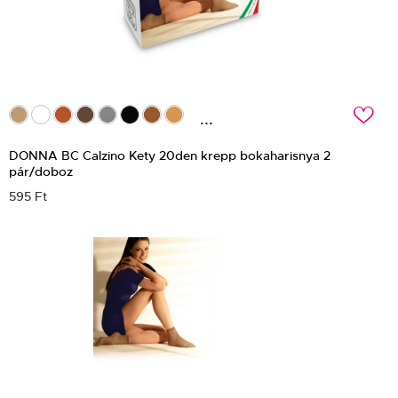
c
...
DONNA BC Calzino Kety 20den krepp bokaharisnya 2
pár/doboz
595 Ft