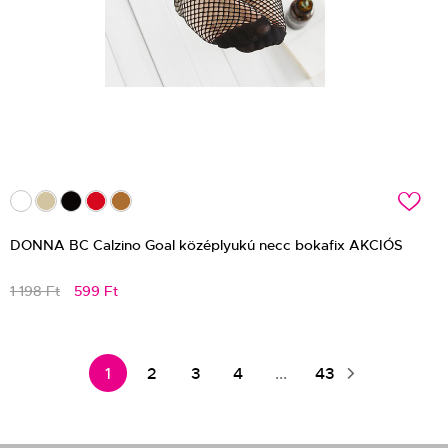
c
DONNA BC Calzino Goal középlyukú necc bokafix AKCIÓS
1 198 Ft
599 Ft
1
2
3
4
...
43