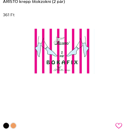
ARISTO krepp titokzokni (2 pár)
361 Ft
c