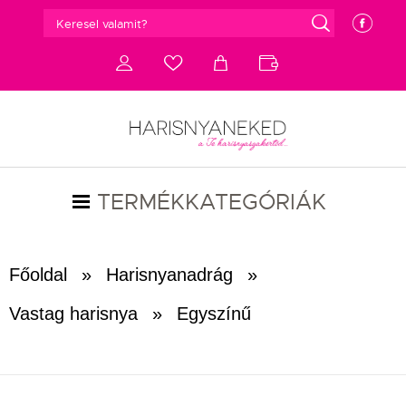
g
e
d
c
a
b
TERMÉKKATEGÓRIÁK
Főoldal
»
Harisnyanadrág
»
Vastag harisnya
»
Egyszínű