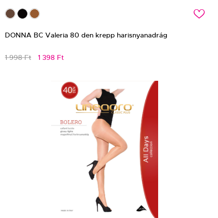
c
DONNA BC Valeria 80 den krepp harisnyanadrág
1 998 Ft
1 398 Ft