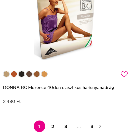
c
DONNA BC Florence 40den elasztikus harisnyanadrág
2 480 Ft
1
2
3
...
3