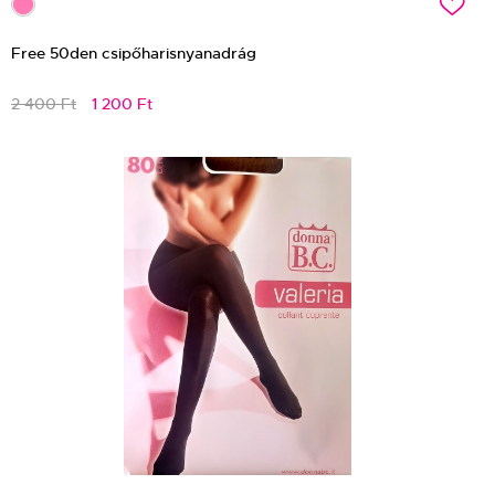
c
Free 50den csipőharisnyanadrág
2 400 Ft
1 200 Ft