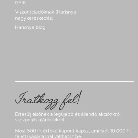
GYIK
Viszonteladóknak (Harisnya
nagykereskedés)
Harisnya blog
Iratkozz fel!
Értesülj elsőnek a legújabb és állandó akciónkról,
szezonális ajánlatokról.
Most 500 Ft értékű kupont kapsz, amelyet 10.000 Ft
feletti vásárlásnál válthatsz be.