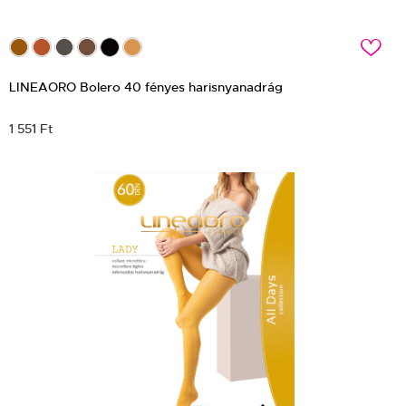
c
LINEAORO Bolero 40 fényes harisnyanadrág
1 551 Ft