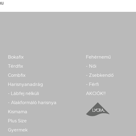
hu
Bokafix
Fehérnemű
Térdfix
- Női
Combfix
- Zsebkendő
Harisnyanadrág
- Férfi
- Lábfej nélküli
AKCIÓK!!
- Alakformáló harisnya
Kismama
Plus Size
Gyermek