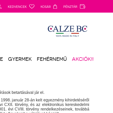
d
c
a
b
KEDVENCEK
KOSÁR
PÉNZTÁR
ZE
GYERMEK
FEHÉRNEMŰ
AKCIÓK!!
rások betartásával jár el.
1998. január 28-án kelt egyezmény kihirdetéséről
vi CXII. törvény, és az elektronikus kereskedelmi
01. évi CVIII. törvény rendelkezéseinek, továbbá