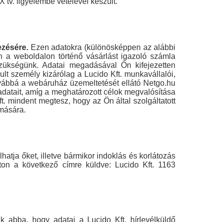
X tv. figyelembe vételével készült.
ezésére.
Ezen adatokra (különösképpen az alábbi
en a weboldalon történő vásárlást igazoló számla
zükségünk. Adatai megadásával Ön kifejezetten
lt személy kizárólag a Lucido Kft. munkavállalói,
ovábbá a webáruház üzemeltetését ellátó Netgo.hu
 adatait, amíg a meghatározott célok megvalósítása
. mindent megtesz, hogy az Ön által szolgáltatott
omására.
lhatja őket, illetve bármikor indoklás és korlátozás
úton a következő címre küldve: Lucido Kft. 1163
k abba, hogy adatai a Lucido Kft. hírlevélküldő