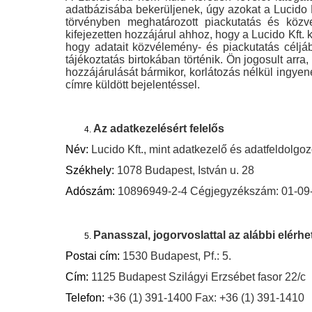
adatbázisába bekerüljenek, úgy azokat a Lucido K
törvényben meghatározott piackutatás és közv
kifejezetten hozzájárul ahhoz, hogy a Lucido Kft. 
hogy adatait közvélemény- és piackutatás céljáb
tájékoztatás birtokában történik. Ön jogosult arra,
hozzájárulását bármikor, korlátozás nélkül ingyen
címre küldött bejelentéssel.
Az adatkezelésért felelős
Név:
Lucido Kft., mint adatkezelő és adatfeldolgo
Székhely:
1078 Budapest, István u. 28
Adószám:
10896949-2-4 Cégjegyzékszám: 01-09
Panasszal, jogorvoslattal az alábbi elér
Postai cím:
1530 Budapest, Pf.: 5.
Cím:
1125 Budapest Szilágyi Erzsébet fasor 22/c
Telefon:
+36 (1) 391-1400 Fax: +36 (1) 391-1410