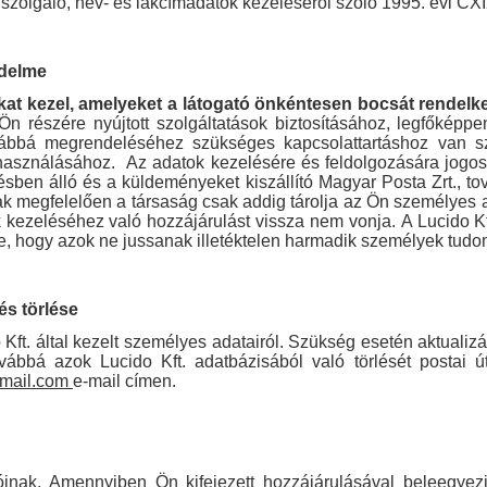
t szolgáló, név- és lakcímadatok kezeléséről szóló 1995. évi CXI
édelme
kat kezel, amelyeket a látogató önkéntesen bocsát rendelk
 Ön részére nyújtott szolgáltatások biztosításához, legfőképp
ovábbá megrendeléséhez szükséges kapcsolattartáshoz van s
lhasználásához. Az adatok kezelésére és feldolgozására jogosu
sben álló és a küldeményeket kiszállító Magyar Posta Zrt., t
nak megfelelően a társaság csak addig tárolja az Ön személyes
 kezeléséhez való hozzájárulást vissza nem vonja. A Lucido Kft
e, hogy azok ne jussanak illetéktelen harmadik személyek tud
és törlése
 Kft. által kezelt személyes adatairól. Szükség esetén aktualizá
vábbá azok Lucido Kft. adatbázisából való törlését postai 
gmail.com
e-mail címen.
tóinak. Amennyiben Ön kifejezett hozzájárulásával beleegyezi