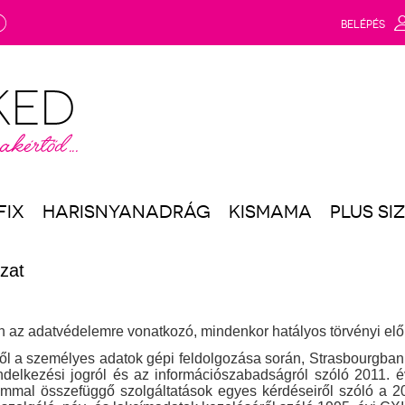
g
BELÉPÉS
FIX
HARISNYANADRÁG
KISMAMA
PLUS SI
ozat
n az adatvédelemre vonatkozó, mindenkor hatályos törvényi előí
 a személyes adatok gépi feldolgozása során, Strasbourgban 
ndelkezési jogról és az információszabadságról szóló 2011. é
lommal összefüggő szolgáltatások egyes kérdéseiről szóló a 20