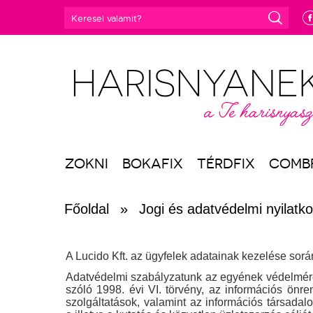
e
ZOKNI
BOKAFIX
TÉRDFIX
COMB
Főoldal
»
Jogi és adatvédelmi nyilatk
A Lucido Kft. az ügyfelek adatainak kezelése sorá
Adatvédelmi szabályzatunk az egyének védelméről
szóló 1998. évi VI. törvény, az információs önre
szolgáltatások, valamint az információs társada