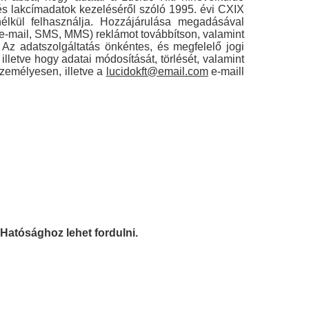
 és lakcímadatok kezeléséről szóló 1995. évi CXIX
élkül felhasználja. Hozzájárulása megadásával
n (e-mail, SMS, MMS) reklámot továbbítson, valamint
 Az adatszolgáltatás önkéntes, és megfelelő jogi
 illetve hogy adatai módosítását, törlését, valamint
személyesen, illetve a
lucidokft@email.com
e-maill
Hatósághoz lehet fordulni.