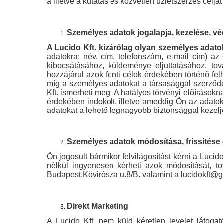
a illetve a kutatás és közvetlen üzletszerzés céljá
Személyes adatok jogalapja, kezelése, v
A Lucido Kft. kizárólag olyan személyes adato
adatokra: név, cím, telefonszám, e-mail cím) az
kibocsátásához, küldeménye eljuttatásához, t
hozzájárul azok fenti célok érdekében történő fe
míg a személyes adatokat a társasággal szerződé
Kft. ismerheti meg. A hatályos törvényi előírások
érdekében indokolt, illetve ameddig Ön az adatok
adatokat a lehető legnagyobb biztonsággal kezelj
Személyes adatok módosítása, frissítése 
Ön jogosult bármikor felvilágosítást kérni a Lucido
nélkül ingyenesen kérheti azok módosítását, to
Budapest,Kövirósza u.8/B. valamint a
lucidokft@
Direkt Marketing
A Lucido Kft. nem küld kéretlen levelet látoga