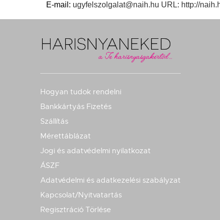
E-mail:
ugyfelszolgalat@naih.hu URL: http://naih.
Hogyan tudok rendelni
Bankkártyás Fizetés
Szállítás
Mérettáblázat
Jogi és adatvédelmi nyilatkozat
ÁSZF
Adatvédelmi és adatkezelési szabályzat
Kapcsolat/Nyitvatartás
Regisztráció Törlése