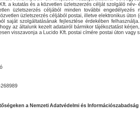
ft. a kutatás és a közvetlen üzletszerzés célját szolgáló név-
etlen üzletszerzés céljából minden további engedélyezés n
közvetlen üzletszerzés céljából postai, illetve elektronikus úto
ól saját szolgáltatásának fejlesztése érdekében felhasználja.
 hogy az általunk kezelt adatairól bármikor tájékoztatást kérjen,
esen visszavonja a Lucido Kft. postai címére postai úton vagy 
zó
-268989
hetőségeken a Nemzeti Adatvédelmi és Információszabadság 