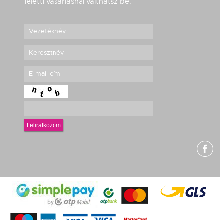
feletti vásárlásnál válthatsz be.
Feliratkozom
g