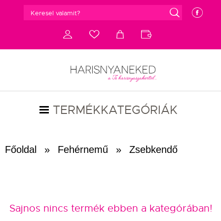
g
e
d
c
a
b
TERMÉKKATEGÓRIÁK
Főoldal
»
Fehérnemű
»
Zsebkendő
Sajnos nincs termék ebben a kategórában!