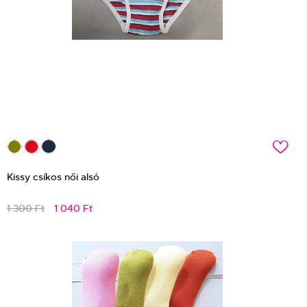
c
Kissy csíkos női alsó
1 300 Ft
1 040 Ft