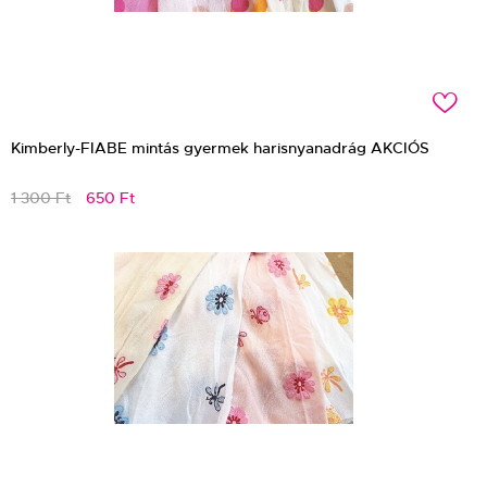
c
Kimberly-FIABE mintás gyermek harisnyanadrág AKCIÓS
1 300 Ft
650 Ft