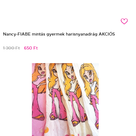
c
Nancy-FIABE mintás gyermek harisnyanadrág AKCIÓS
1 300 Ft
650 Ft