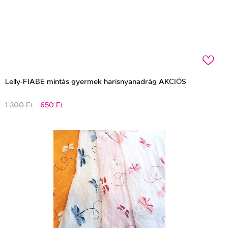
c
Lelly-FIABE mintás gyermek harisnyanadrág AKCIÓS
1 300 Ft
650 Ft