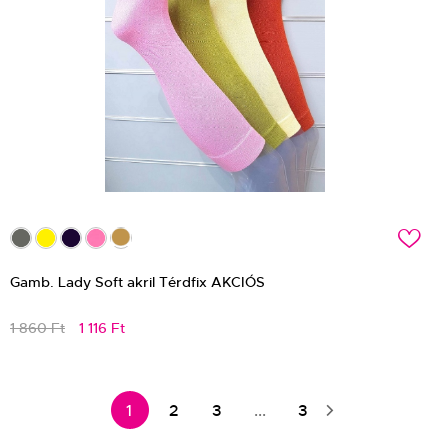
c
Gamb. Lady Soft akril Térdfix AKCIÓS
1 860 Ft
1 116 Ft
1
2
3
...
3