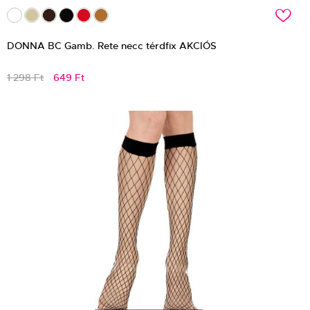
c
DONNA BC Gamb. Rete necc térdfix AKCIÓS
1 298 Ft
649 Ft