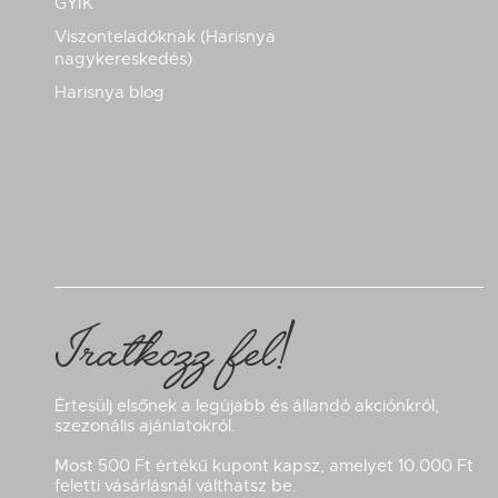
GYIK
Viszonteladóknak (Harisnya
nagykereskedés)
Harisnya blog
Iratkozz fel!
Értesülj elsőnek a legújabb és állandó akciónkról,
szezonális ajánlatokról.
Most 500 Ft értékű kupont kapsz, amelyet 10.000 Ft
feletti vásárlásnál válthatsz be.