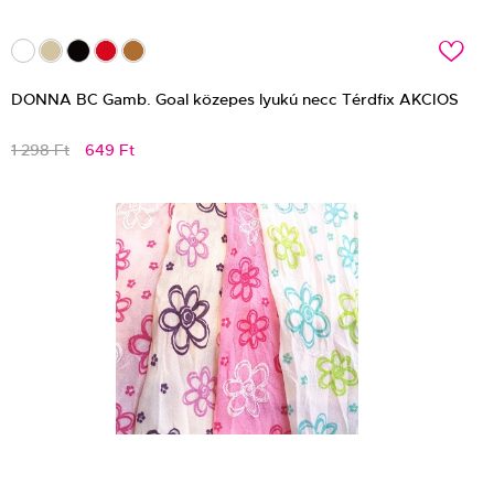
c
DONNA BC Gamb. Goal közepes lyukú necc Térdfix AKCIOS
1 298 Ft
649 Ft