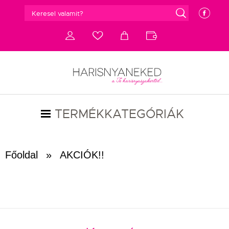
g
e
d
c
a
b
TERMÉKKATEGÓRIÁK
Főoldal
»
AKCIÓK!!