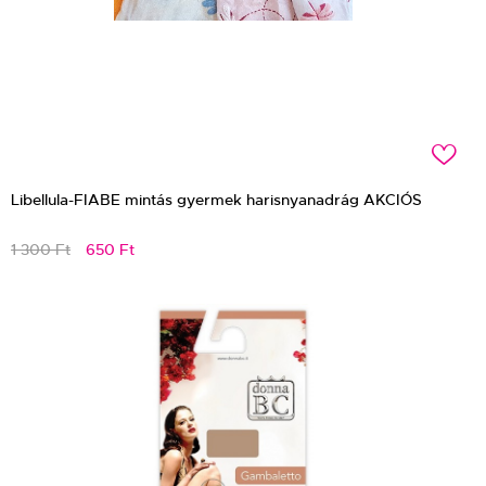
c
Libellula-FIABE mintás gyermek harisnyanadrág AKCIÓS
1 300 Ft
650 Ft