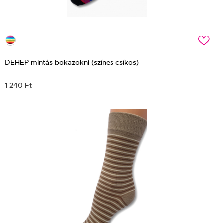
c
DEHEP mintás bokazokni (színes csíkos)
1 240 Ft