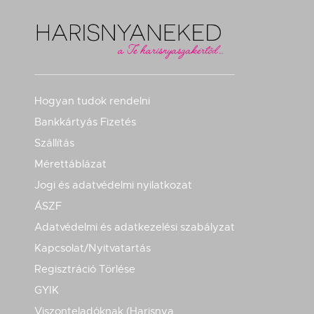
Hogyan tudok rendelni
Bankkártyás Fizetés
Szállítás
Mérettáblázat
Jogi és adatvédelmi nyilatkozat
ÁSZF
Adatvédelmi és adatkezelési szabályzat
Kapcsolat/Nyitvatartás
Regisztráció Törlése
GYIK
Viszonteladóknak (Harisnya