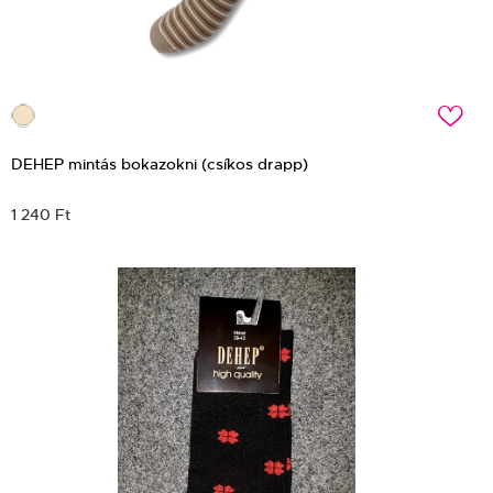
c
DEHEP mintás bokazokni (csíkos drapp)
1 240 Ft