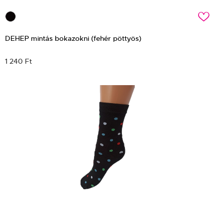
c
DEHEP mintás bokazokni (fehér pöttyös)
1 240 Ft