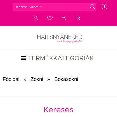
g
e
d
c
a
b
TERMÉKKATEGÓRIÁK
Főoldal
»
Zokni
»
Bokazokni
Keresés