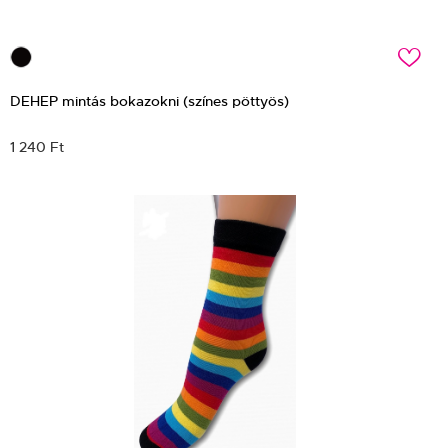
c
DEHEP mintás bokazokni (színes pöttyös)
1 240 Ft