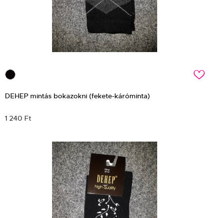
c
DEHEP mintás bokazokni (fekete-káróminta)
1 240 Ft