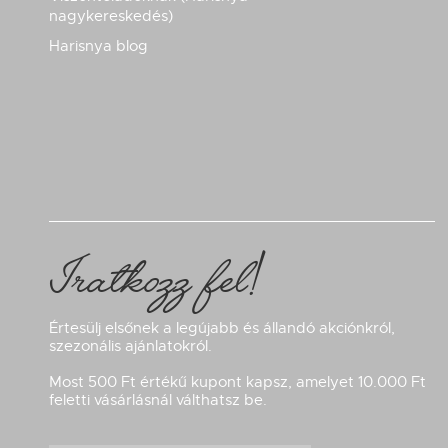
nagykereskedés)
Harisnya blog
Iratkozz fel!
Értesülj elsőnek a legújabb és állandó akciónkról,
szezonális ajánlatokról.
Most 500 Ft értékű kupont kapsz, amelyet 10.000 Ft
feletti vásárlásnál válthatsz be.