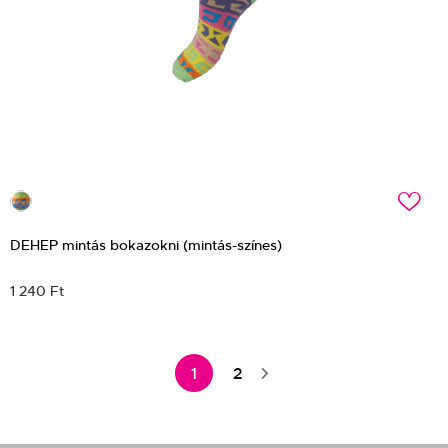
c
DEHEP mintás bokazokni (mintás-színes)
1 240 Ft
1
2