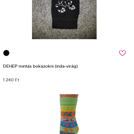
c
DEHEP mintás bokazokni (inda-virág)
1 240 Ft