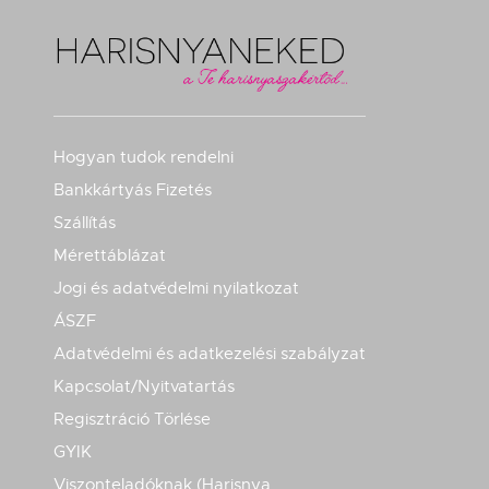
Hogyan tudok rendelni
Bankkártyás Fizetés
Szállítás
Mérettáblázat
Jogi és adatvédelmi nyilatkozat
ÁSZF
Adatvédelmi és adatkezelési szabályzat
Kapcsolat/Nyitvatartás
Regisztráció Törlése
GYIK
Viszonteladóknak (Harisnya