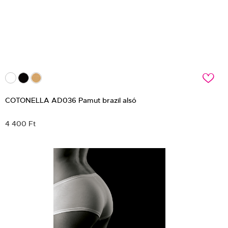
c
COTONELLA AD036 Pamut brazil alsó
4 400 Ft