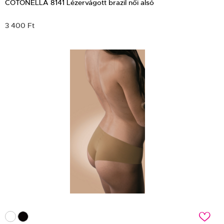
COTONELLA 8141 Lézervágott brazil női alsó
3 400 Ft
c