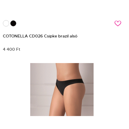
c
COTONELLA CD026 Csipke brazil alsó
4 400 Ft