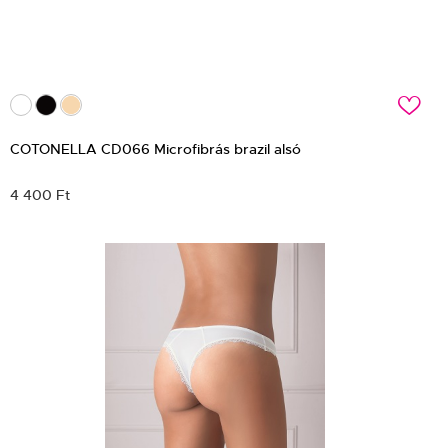
c
COTONELLA CD066 Microfibrás brazil alsó
4 400 Ft