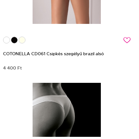
c
COTONELLA CD061 Csipkés szegélyű brazil alsó
4 400 Ft