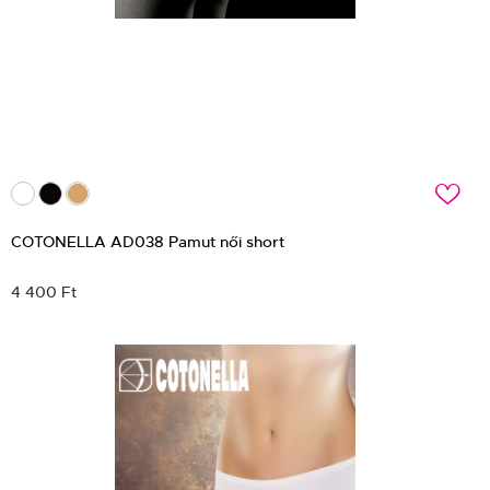
c
COTONELLA AD038 Pamut női short
4 400 Ft