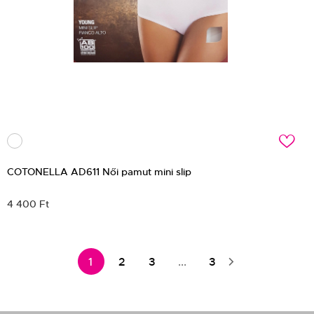
c
COTONELLA AD611 Női pamut mini slip
4 400 Ft
1
2
3
...
3