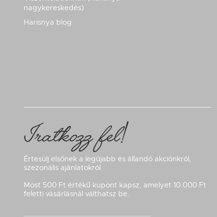
nagykereskedés)
Harisnya blog
Iratkozz fel!
Értesülj elsőnek a legújabb és állandó akciónkról,
szezonális ajánlatokról.
Most 500 Ft értékű kupont kapsz, amelyet 10.000 Ft
feletti vásárlásnál válthatsz be.