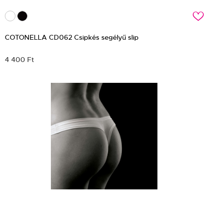
c
COTONELLA CD062 Csipkés segélyű slip
4 400 Ft