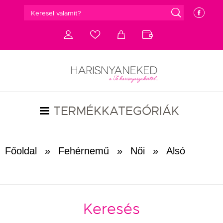
g
e
d
c
a
b
TERMÉKKATEGÓRIÁK
Főoldal
»
Fehérnemű
»
Női
»
Alsó
Keresés