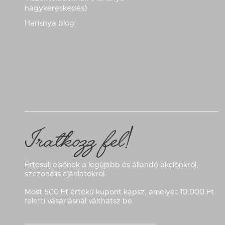
nagykereskedés)
Harisnya blog
Iratkozz fel!
Értesülj elsőnek a legújabb és állandó akciónkról,
szezonális ajánlatokról.
Most 500 Ft értékű kupont kapsz, amelyet 10.000 Ft
feletti vásárlásnál válthatsz be.