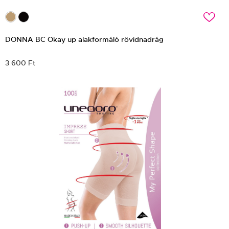
c
DONNA BC Okay up alakformáló rövidnadrág
3 600 Ft