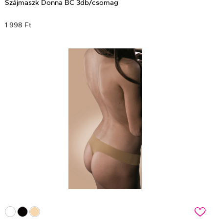
Szájmaszk Donna BC 3db/csomag
1 998 Ft
c