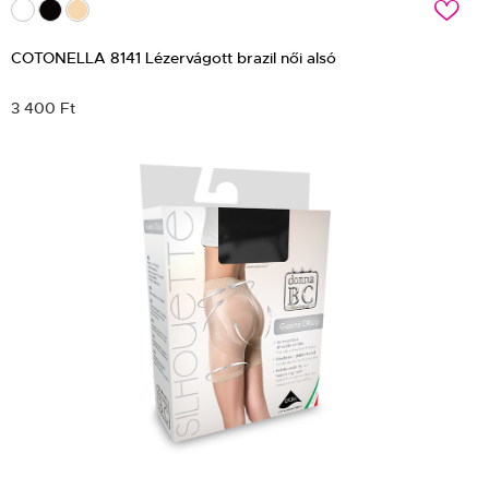
c
COTONELLA 8141 Lézervágott brazil női alsó
3 400 Ft