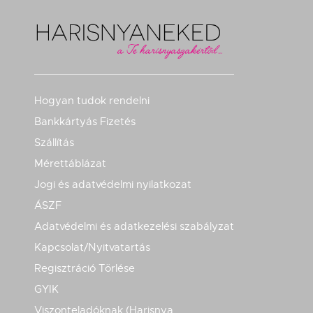
Hogyan tudok rendelni
Bankkártyás Fizetés
Szállítás
Mérettáblázat
Jogi és adatvédelmi nyilatkozat
ÁSZF
Adatvédelmi és adatkezelési szabályzat
Kapcsolat/Nyitvatartás
Regisztráció Törlése
GYIK
Viszonteladóknak (Harisnya