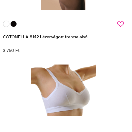
c
COTONELLA 8142 Lézervágott francia alsó
3 750 Ft