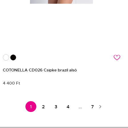
c
COTONELLA CD026 Csipke brazil alsó
4 400 Ft
1
2
3
4
...
7