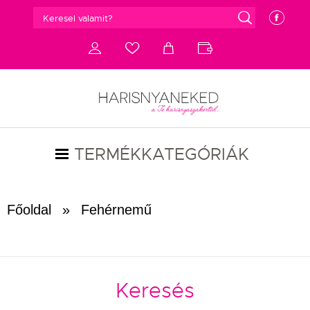
g
e
d
c
a
b
TERMÉKKATEGÓRIÁK
Főoldal
»
Fehérnemű
Keresés