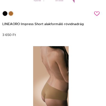
c
LINEAORO Impress Short alakformáló rövidnadrág
3 650 Ft