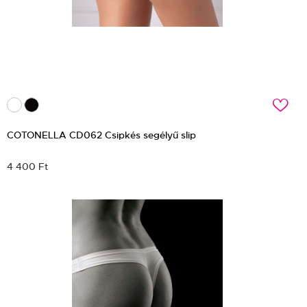
c
COTONELLA CD062 Csipkés segélyű slip
4 400 Ft