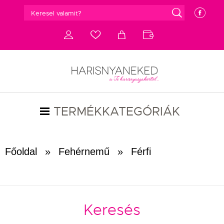
g
e
d
c
a
b
TERMÉKKATEGÓRIÁK
Főoldal
»
Fehérnemű
»
Férfi
Keresés