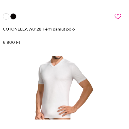
c
COTONELLA AU128 Férfi pamut póló
6 800 Ft