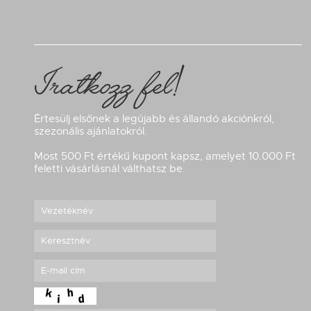
Iratkozz fel!
Értesülj elsőnek a legújabb és állandó akciónkról,
szezonális ajánlatokról.
Most 500 Ft értékű kupont kapsz, amelyet 10.000 Ft
feletti vásárlásnál válthatsz be.