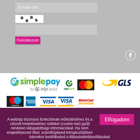
Feliratkozom
g
Elfogadom
A weblap bizonyos funkcióinak működéséhez és a
célzott hirdetésekhez sütikkel (cookie-kal) gyűjt
névtelen látogatottsági információkat. Ha nem
engedélyezed őket, számítógéped böngészőjében
© 2017 Harisnyaneked.hu Minden jog fenntartva
bármikor beállíthatod a tiltásukat/eltávolításukat.