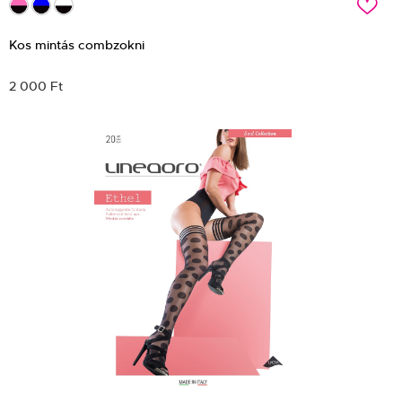
c
Kos mintás combzokni
2 000 Ft