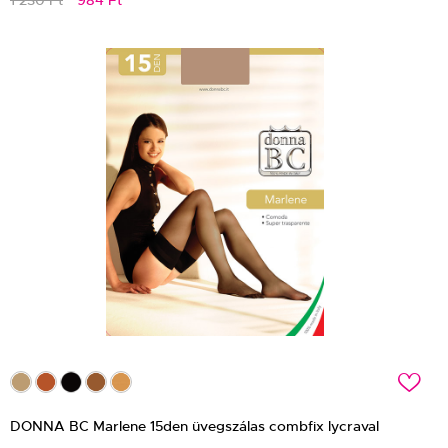
c
DONNA BC Marlene 15den üvegszálas combfix lycraval