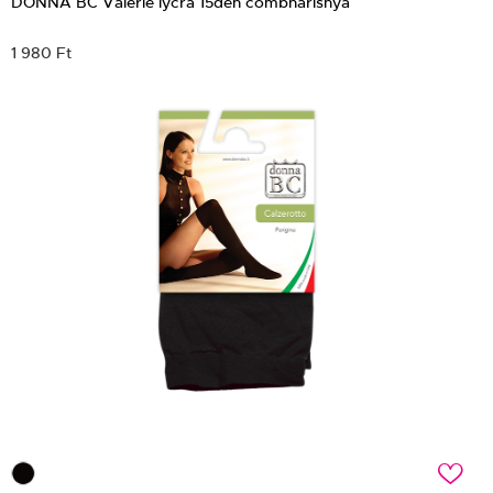
DONNA BC Valerie lycra 15den combharisnya
1 980 Ft
c