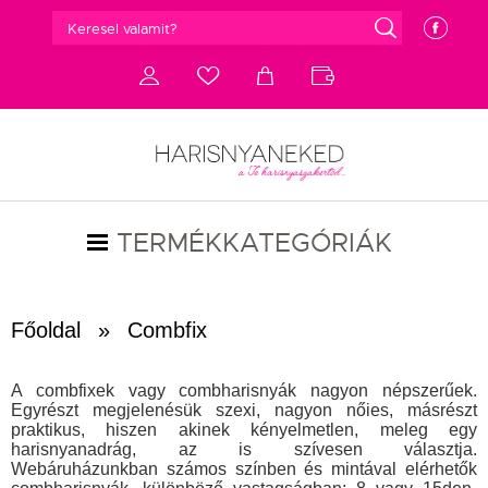
g
e
d
c
a
b
TERMÉKKATEGÓRIÁK
Főoldal
»
Combfix
A combfixek vagy combharisnyák nagyon népszerűek.
Egyrészt megjelenésük szexi, nagyon nőies, másrészt
praktikus, hiszen akinek kényelmetlen, meleg egy
harisnyanadrág, az is szívesen választja.
Webáruházunkban számos színben és mintával elérhetők