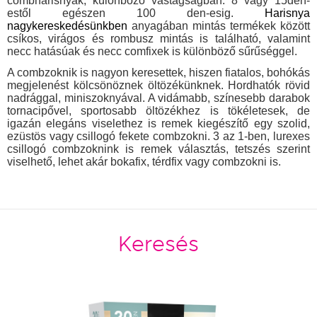
combharisnyák, különböző vastagságban: 8 vagy 15den-
estől egészen 100 den-esig.
Harisnya
nagykereskedésünkben
anyagában mintás termékek között
csíkos, virágos és rombusz mintás is található, valamint
necc hatásúak és necc comfixek is különböző sűrűséggel.
A combzoknik is nagyon keresettek, hiszen fiatalos, bohókás
megjelenést kölcsönöznek öltözékünknek. Hordhatók rövid
nadrággal, miniszoknyával. A vidámabb, színesebb darabok
tornacipővel, sportosabb öltözékhez is tökéletesek, de
igazán elegáns viselethez is remek kiegészítő egy szolid,
ezüstös vagy csillogó fekete combzokni. 3 az 1-ben, lurexes
csillogó combzoknink is remek választás, tetszés szerint
viselhető, lehet akár bokafix, térdfix vagy combzokni is.
Keresés