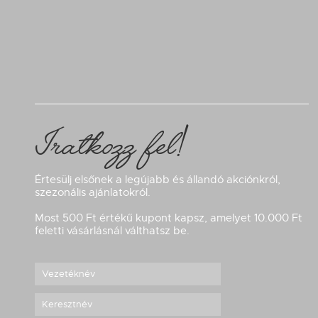
Iratkozz fel!
Értesülj elsőnek a legújabb és állandó akciónkról,
szezonális ajánlatokról.
Most 500 Ft értékű kupont kapsz, amelyet 10.000 Ft
feletti vásárlásnál válthatsz be.