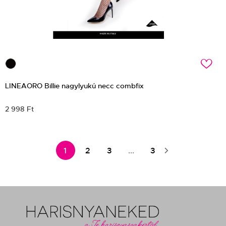
c
LINEAORO Billie nagylyukú necc combfix
2 998 Ft
1
2
3
...
3