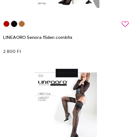
c
LINEAORO Senora 15den combfix
2 800 Ft