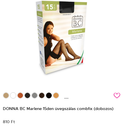
c
...
DONNA BC Marlene 15den üvegszálas combfix (dobozos)
810 Ft