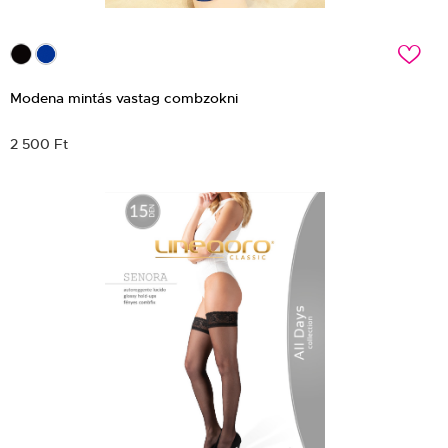
c
Modena mintás vastag combzokni
2 500 Ft