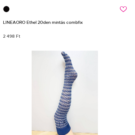
c
LINEAORO Ethel 20den mintás combfix
2 498 Ft