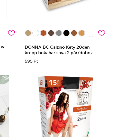
c
c
...
as
DONNA BC Calzino Kety 20den
krepp bokaharisnya 2 pár/doboz
595 Ft