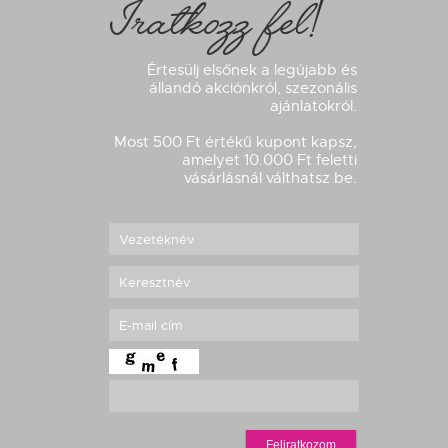
Iratkozz fel!
Értesülj elsőnek a legújabb és
állandó akciónkról, szezonális
ajánlatokról.
Most 500 Ft értékű kupont kapsz,
amelyet 10.000 Ft feletti
vásárlásnál válthatsz be.
Feliratkozom