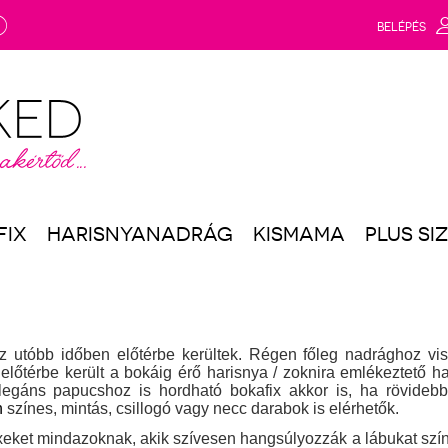
g
BELÉPÉS
FIX
HARISNYANADRÁG
KISMAMA
PLUS SI
z utóbb időben előtérbe kerültek. Régen főleg nadrághoz vise
előtérbe került a bokáig érő harisnya / zoknira emlékeztető h
legáns papucshoz is hordható bokafix akkor is, ha rövideb
n
színes, mintás, csillogó vagy necc darabok is elérhetők.
eket mindazoknak, akik szívesen hangsúlyozzák a lábukat színe