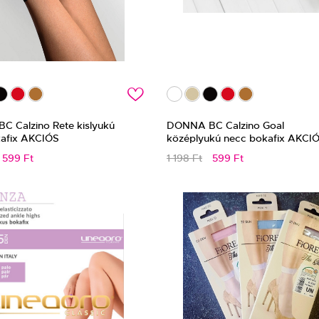
c
 Calzino Rete kislyukú
DONNA BC Calzino Goal
afix AKCIÓS
középlyukú necc bokafix AKCI
599 Ft
1 198 Ft
599 Ft