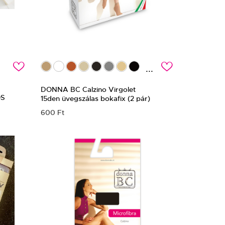
c
c
...
DONNA BC Calzino Virgolet
ÓS
15den üvegszálas bokafix (2 pár)
600 Ft