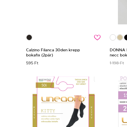
c
Calzino Filanca 30den krepp
DONNA BC
bokafix (2pár)
necc bok
595 Ft
1 198 Ft