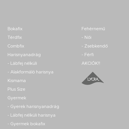
Bokafix
Fehérnemű
Térdfix
- Női
Combfix
- Zsebkendő
Harisnyanadrág
- Férfi
- Lábfej nélküli
AKCIÓK!!
- Alakformáló harisnya
Kismama
Plus Size
Gyermek
- Gyerek harisnyanadrág
- Lábfej nélküli harisnya
- Gyermek bokafix