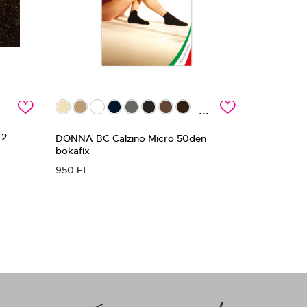
c
c
...
 2
DONNA BC Calzino Micro 50den
bokafix
950 Ft