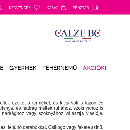
d
c
a
b
KEDVENCEK
KOSÁR
PÉNZTÁR
ZE
GYERMEK
FEHÉRNEMŰ
AKCIÓK!!
lték ezeket a terméket, és kicsi volt a fazon és
arisnya, és nadrág mellett ruhához, szoknyához is
b nadrághoz vagy szoknyához választja viselője.
s, feltűnő darabokkal. Csillogó vagy fekete színű,