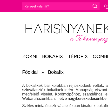
e
ZOKNI
BOKAFIX
TÉRDFIX
COMB
Főoldal
»
Bokafix
A bokafixek bár korábban rejtőzködőek voltak, a
színválaszték bokafixek terén. Manapság viszont 
megfelelő viselet. Körömcipőhöz, szandálhoz, e
Webáruházunkban,
illetve nagykereskedésünkbe
Széles minta és színválasztékban kínálunk bokafix