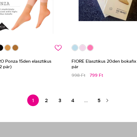
c
 Ponza 15den elasztikus
FIORE Elasztikus 20den bokafix
2 pár)
pár
998 Ft
799 Ft
1
2
3
4
...
5