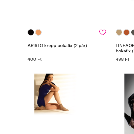
c
ARISTO krepp bokafix (2 pár)
LINEAOR
bokafix (
400 Ft
498 Ft