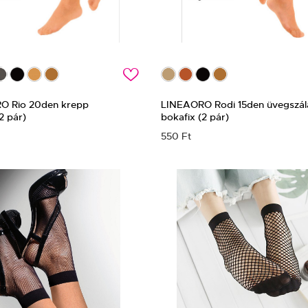
c
O Rio 20den krepp
LINEAORO Rodi 15den üvegszál
2 pár)
bokafix (2 pár)
550 Ft