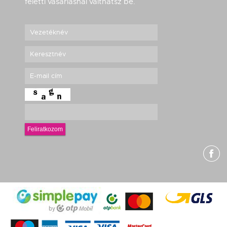
feletti vásárlásnál válthatsz be.
Feliratkozom
g