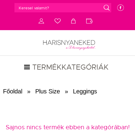
g
e
d
c
a
b
TERMÉKKATEGÓRIÁK
Főoldal
»
Plus Size
»
Leggings
Sajnos nincs termék ebben a kategórában!