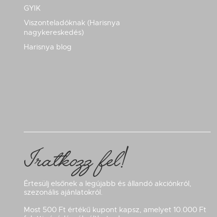
GYIK
Viszonteladóknak (Harisnya
nagykereskedés)
Harisnya blog
Iratkozz fel!
Értesülj elsőnek a legújabb és állandó akciónkról,
szezonális ajánlatokról.
Most 500 Ft értékű kupont kapsz, amelyet 10.000 Ft