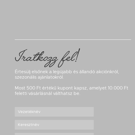
Iratkozz fel!
Értesülj elsőnek a legújabb és állandó akciónkról,
szezonális ajánlatokról.
Most 500 Ft értékű kupont kapsz, amelyet 10.000 Ft
feletti vásárlásnál válthatsz be.