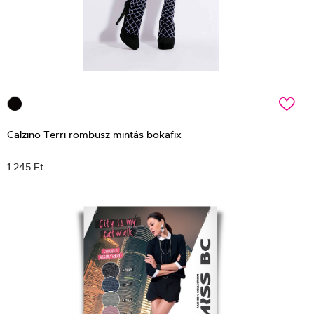
c
Calzino Terri rombusz mintás bokafix
1 245 Ft