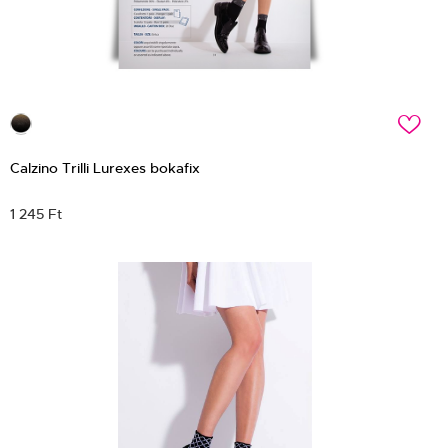
c
Calzino Trilli Lurexes bokafix
1 245 Ft