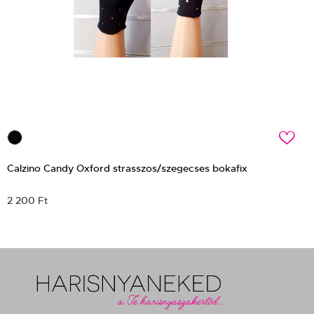
c
Calzino Candy Oxford strasszos/szegecses bokafix
2 200 Ft