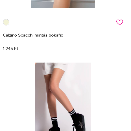
c
Calzino Scacchi mintás bokafix
1 245 Ft