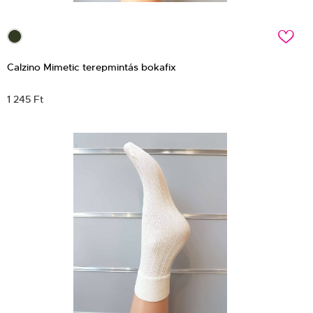
c
Calzino Mimetic terepmintás bokafix
1 245 Ft