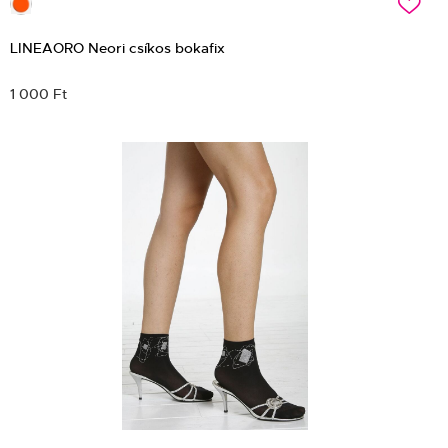
c
LINEAORO Neori csíkos bokafix
1 000 Ft