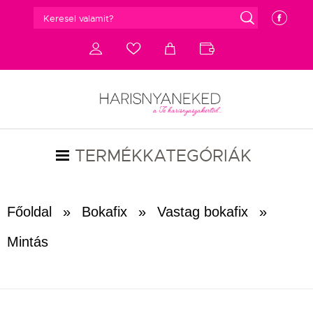
g
e
d
c
a
b
TERMÉKKATEGÓRIÁK
Főoldal
»
Bokafix
»
Vastag bokafix
»
Mintás