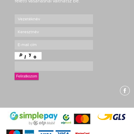
feletti vásárlásnál válthatsz be.
Feliratkozom
g