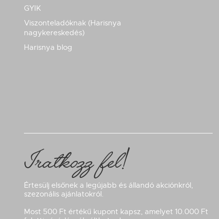
GYIK
Viszonteladóknak (Harisnya
nagykereskedés)
Harisnya blog
Iratkozz fel!
Értesülj elsőnek a legújabb és állandó akciónkról,
szezonális ajánlatokról.
Most 500 Ft értékű kupont kapsz, amelyet 10.000 Ft