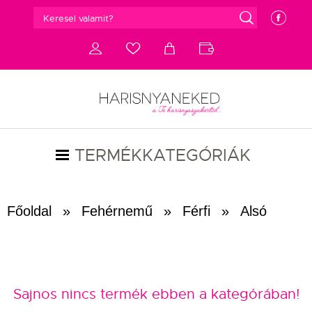
g
e
d
c
a
b
TERMÉKKATEGÓRIÁK
Főoldal
»
Fehérnemű
»
Férfi
»
Alsó
Sajnos nincs termék ebben a kategórában!