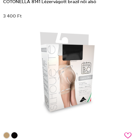
COTONELLA 8141 Lézervágott brazil női alsó
3 400 Ft
c