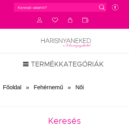
g
e
d
c
a
b
TERMÉKKATEGÓRIÁK
Főoldal
»
Fehérnemű
»
Női
Keresés