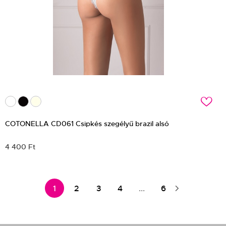
c
COTONELLA CD061 Csipkés szegélyű brazil alsó
4 400 Ft
1
2
3
4
...
6