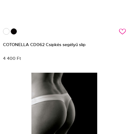
c
COTONELLA CD062 Csipkés segélyű slip
4 400 Ft