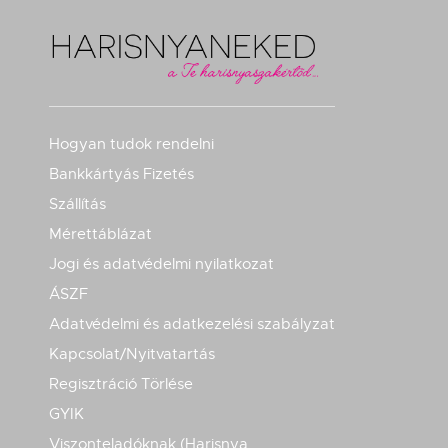
Hogyan tudok rendelni
Bankkártyás Fizetés
Szállítás
Mérettáblázat
Jogi és adatvédelmi nyilatkozat
ÁSZF
Adatvédelmi és adatkezelési szabályzat
Kapcsolat/Nyitvatartás
Regisztráció Törlése
GYIK
Viszonteladóknak (Harisnya