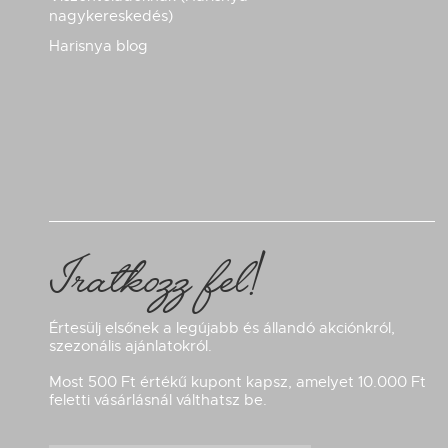
nagykereskedés)
Harisnya blog
Iratkozz fel!
Értesülj elsőnek a legújabb és állandó akciónkról,
szezonális ajánlatokról.
Most 500 Ft értékű kupont kapsz, amelyet 10.000 Ft
feletti vásárlásnál válthatsz be.