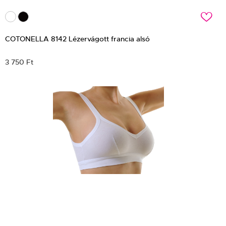
c
COTONELLA 8142 Lézervágott francia alsó
3 750 Ft