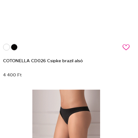
c
COTONELLA CD026 Csipke brazil alsó
4 400 Ft