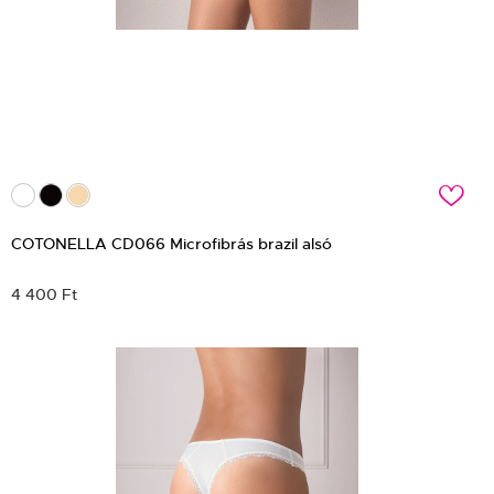
c
COTONELLA CD066 Microfibrás brazil alsó
4 400 Ft