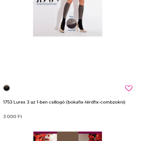
c
1753 Lurex 3 az 1-ben csillogó (bokafix-térdfix-combzokni)
3 000 Ft