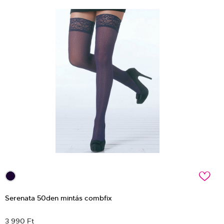
c
Serenata 50den mintás combfix
3 990 Ft