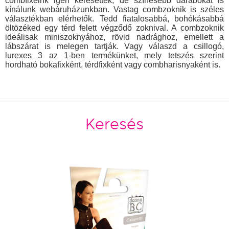
combfixeink igen keresettek, de színesebb darabokat is
kínálunk webáruházunkban. Vastag combzoknik is széles
választékban elérhetők. Tedd fiatalosabbá, bohókásabbá
öltözéked egy térd felett végződő zoknival. A combzoknik
ideálisak miniszoknyához, rövid nadrághoz, emellett a
lábszárat is melegen tartják. Vagy válaszd a csillogó,
lurexes 3 az 1-ben termékünket, mely tetszés szerint
hordható bokafixként, térdfixként vagy combharisnyaként is.
Keresés