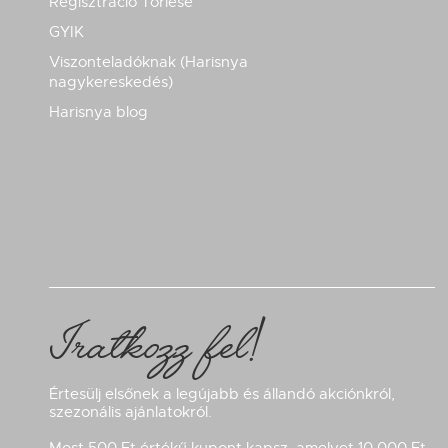
Regisztráció Törlése
GYIK
Viszonteladóknak (Harisnya
nagykereskedés)
Harisnya blog
Iratkozz fel!
Értesülj elsőnek a legújabb és állandó akciónkról,
szezonális ajánlatokról.
Most 500 Ft értékű kupont kapsz, amelyet 10.000 Ft