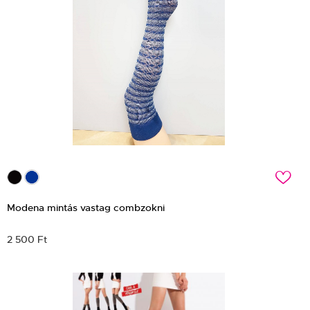
c
Modena mintás vastag combzokni
2 500 Ft