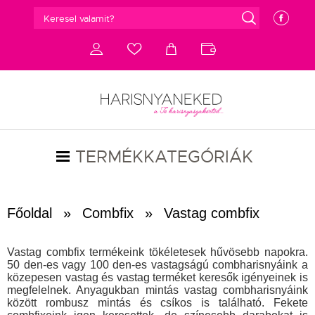
g
e
d
c
a
b
TERMÉKKATEGÓRIÁK
Főoldal
»
Combfix
»
Vastag combfix
Vastag combfix termékeink tökéletesek hűvösebb napokra.
50 den-es vagy 100 den-es vastagságú combharisnyáink a
közepesen vastag és vastag terméket keresők igényeinek is
megfelelnek. Anyagukban mintás vastag combharisnyáink
között rombusz mintás és csíkos is található. Fekete