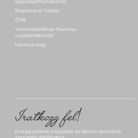
Kapcsolat/Nyitvatartás
Regisztráció Törlése
GYIK
Viszonteladóknak (Harisnya
nagykereskedés)
Harisnya blog
Iratkozz fel!
Értesülj elsőnek a legújabb és állandó akciónkról,
szezonális ajánlatokról.