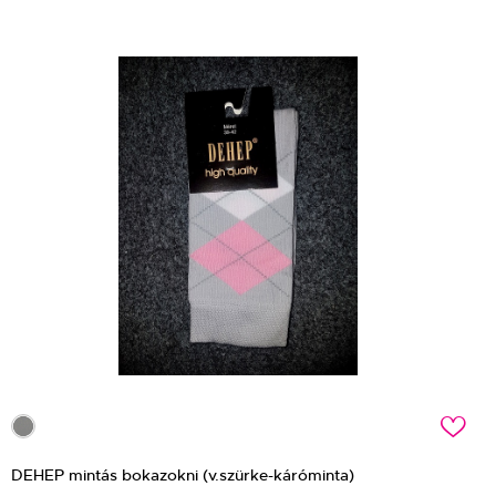
c
DEHEP mintás bokazokni (v.szürke-káróminta)