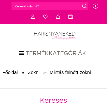
g
e
d
c
a
b
TERMÉKKATEGÓRIÁK
Főoldal
»
Zokni
»
Mintás felnőtt zokni
Keresés