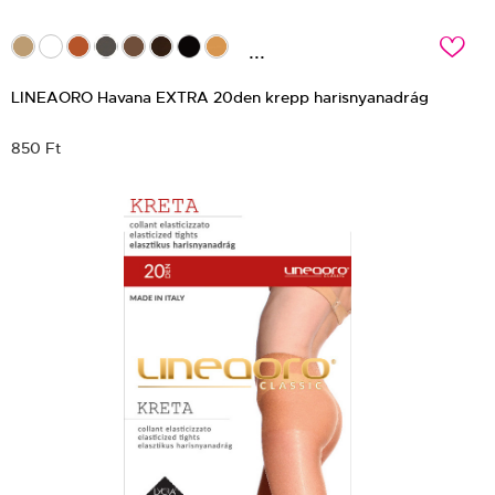
c
...
LINEAORO Havana EXTRA 20den krepp harisnyanadrág
850 Ft