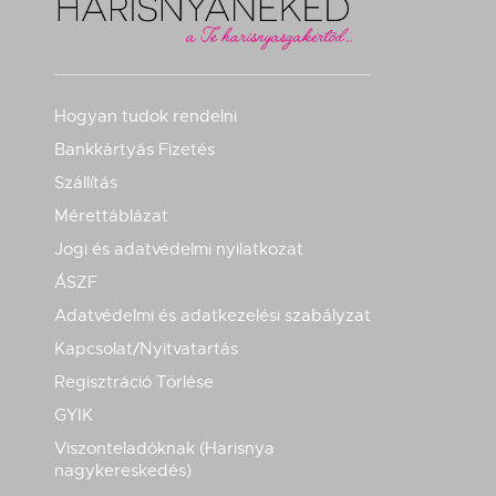
Hogyan tudok rendelni
Bankkártyás Fizetés
Szállítás
Mérettáblázat
Jogi és adatvédelmi nyilatkozat
ÁSZF
Adatvédelmi és adatkezelési szabályzat
Kapcsolat/Nyitvatartás
Regisztráció Törlése
GYIK
Viszonteladóknak (Harisnya
nagykereskedés)