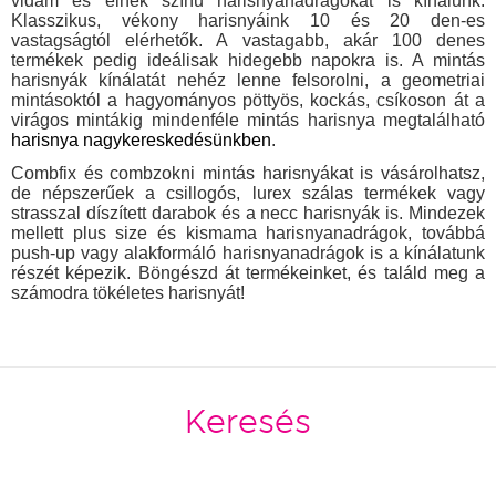
vidám és élnék színű harisnyanadrágokat is kínálunk.
Klasszikus, vékony harisnyáink 10 és 20 den-es
vastagságtól elérhetők. A vastagabb, akár 100 denes
termékek pedig ideálisak hidegebb napokra is. A mintás
harisnyák kínálatát nehéz lenne felsorolni, a geometriai
mintásoktól a hagyományos pöttyös, kockás, csíkoson át a
virágos mintákig mindenféle mintás harisnya megtalálható
harisnya nagykereskedésünkben
.
Combfix és combzokni mintás harisnyákat is vásárolhatsz,
de népszerűek a csillogós, lurex szálas termékek vagy
strasszal díszített darabok és a necc harisnyák is. Mindezek
mellett plus size és kismama harisnyanadrágok, továbbá
push-up vagy alakformáló harisnyanadrágok is a kínálatunk
részét képezik. Böngészd át termékeinket, és találd meg a
számodra tökéletes harisnyát!
Keresés