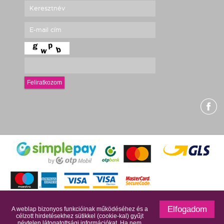
Feliratkozom
g
Elfogadom
A weblap bizonyos funkcióinak működéséhez és a
célzott hirdetésekhez sütikkel (cookie-kal) gyűjt
névtelen látogatottsági információkat. Ha nem