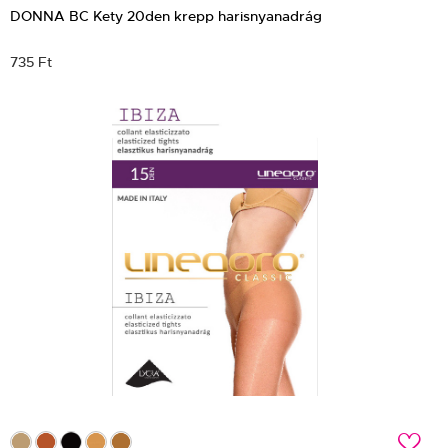
DONNA BC Kety 20den krepp harisnyanadrág
735 Ft
c