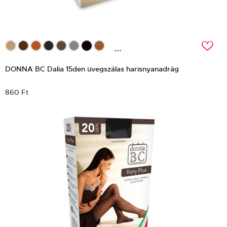
c
...
DONNA BC Dalia 15den üvegszálas harisnyanadrág
860 Ft