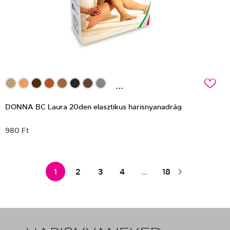
c
...
DONNA BC Laura 20den elasztikus harisnyanadrág
980 Ft
1
2
3
4
...
18