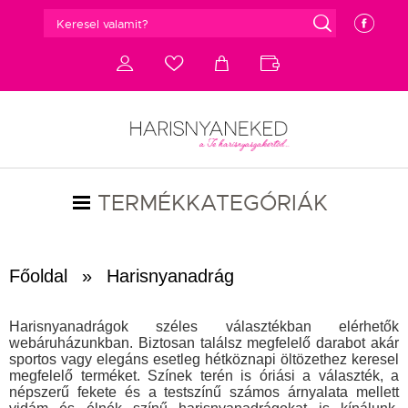
g
e
d
c
a
b
TERMÉKKATEGÓRIÁK
Főoldal
»
Harisnyanadrág
Harisnyanadrágok széles választékban elérhetők
webáruházunkban. Biztosan találsz megfelelő darabot akár
sportos vagy elegáns esetleg hétköznapi öltözethez keresel
megfelelő terméket. Színek terén is óriási a választék, a
népszerű fekete és a testszínű számos árnyalata mellett