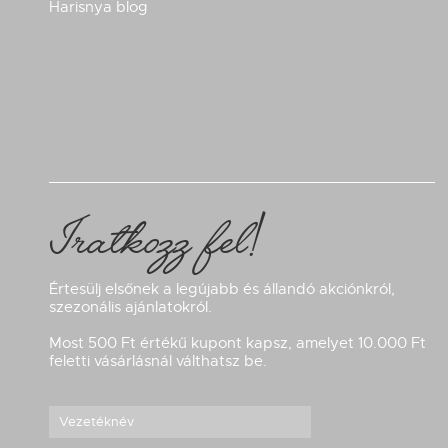
Harisnya blog
Iratkozz fel!
Értesülj elsőnek a legújabb és állandó akciónkról,
szezonális ajánlatokról.
Most 500 Ft értékű kupont kapsz, amelyet 10.000 Ft
feletti vásárlásnál válthatsz be.