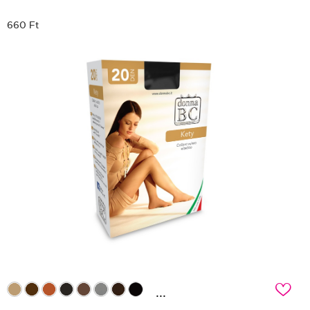
660 Ft
c
...