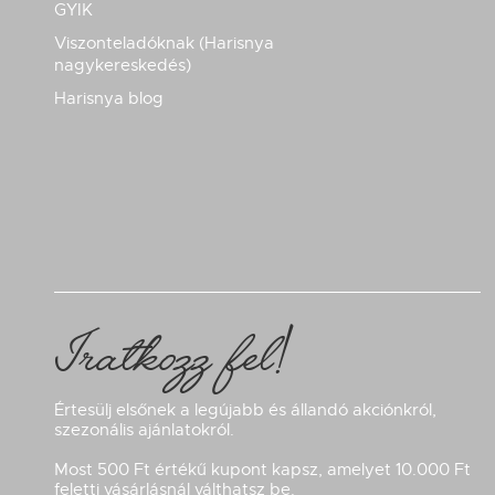
GYIK
Viszonteladóknak (Harisnya
nagykereskedés)
Harisnya blog
Iratkozz fel!
Értesülj elsőnek a legújabb és állandó akciónkról,
szezonális ajánlatokról.
Most 500 Ft értékű kupont kapsz, amelyet 10.000 Ft
feletti vásárlásnál válthatsz be.