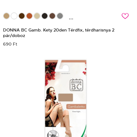
c
...
DONNA BC Gamb. Kety 20den Térdfix, térdharisnya 2
pár/doboz
690 Ft