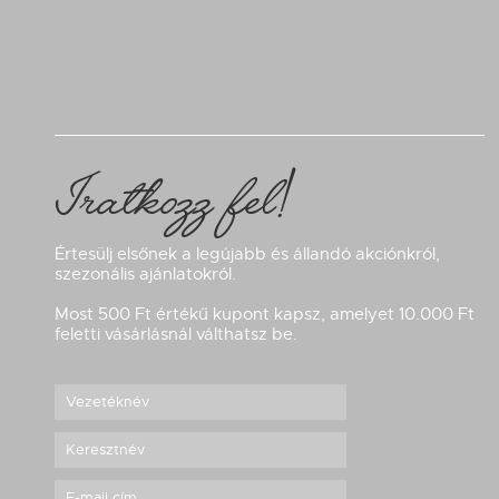
Iratkozz fel!
Értesülj elsőnek a legújabb és állandó akciónkról,
szezonális ajánlatokról.
Most 500 Ft értékű kupont kapsz, amelyet 10.000 Ft
feletti vásárlásnál válthatsz be.