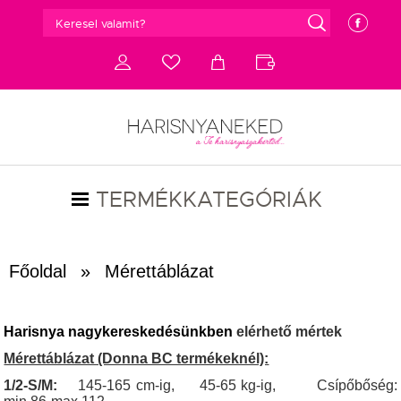
g
e
d
c
a
b
TERMÉKKATEGÓRIÁK
Főoldal
»
Mérettáblázat
Harisnya nagykereskedésünkben
elérhető mértek
Mérettáblázat (Donna BC termékeknél):
1/2-S/M:
145-165 cm-ig, 45-65 kg-ig, Csípőbőség: