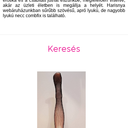
erotika és a csábítás juthat eszünkbe, megfelelően viselve,
akár az üzleti életben is megállja a helyét.
Harisnya
webáruházunkban
sűrűbb szövésű, apró lyukú, de nagyobb
lyukú necc combfix is található.
Keresés