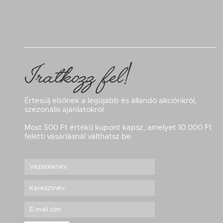
Iratkozz fel!
Értesülj elsőnek a legújabb és állandó akciónkról,
szezonális ajánlatokról.
Most 500 Ft értékű kupont kapsz, amelyet 10.000 Ft
feletti vásárlásnál válthatsz be.