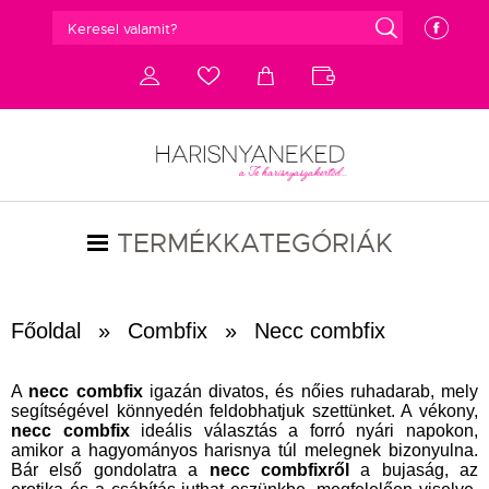
g
e
d
c
a
b
TERMÉKKATEGÓRIÁK
Főoldal
»
Combfix
»
Necc combfix
A
necc combfix
igazán divatos, és nőies ruhadarab, mely
segítségével könnyedén feldobhatjuk szettünket. A vékony,
necc combfix
ideális választás a forró nyári napokon,
amikor a hagyományos harisnya túl melegnek bizonyulna.
Bár első gondolatra a
necc combfixről
a bujaság, az