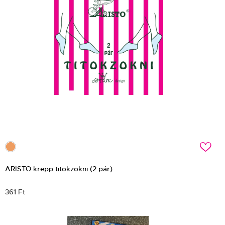
c
ARISTO krepp titokzokni (2 pár)
361 Ft