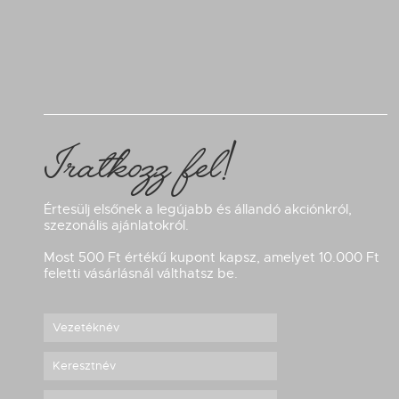
Iratkozz fel!
Értesülj elsőnek a legújabb és állandó akciónkról,
szezonális ajánlatokról.
Most 500 Ft értékű kupont kapsz, amelyet 10.000 Ft
feletti vásárlásnál válthatsz be.