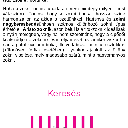
kidörzsölheti bőrünket.
Noha a zokni fontos ruhadarab, nem mindegy milyen típust
választunk. Fontos, hogy a zokni típusa, hossza, színe
harmonizáljon az aktuális szettünkkel. Harisnya és
zokni
nagykereskedés
ünkben
számos különböző zokni típus
érhető el.
Aristo zoknik,
azon belül is a titokzoknik ideálisak
a nyári melegben, vagy ha nem szeretnénk, hogy a cipőből
kilátszódjon a zoknink. Van olyan eset, is, amikor viszont a
nadrág alól kivillanó boka, illetve lábszár nem túl esztétikus
(különösen férfiak esetében), ilyenkor ajánlott az öltöny
zokni viselése, mely magasabb szárú, mint a hagyományos
zokni.
Keresés