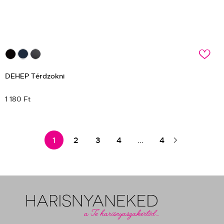
c
DEHEP Térdzokni
1 180 Ft
1
2
3
4
...
4