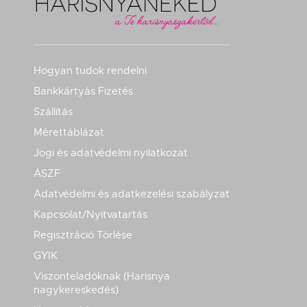
Hogyan tudok rendelni
Bankkártyás Fizetés
Szállítás
Mérettáblázat
Jogi és adatvédelmi nyilatkozat
ÁSZF
Adatvédelmi és adatkezelési szabályzat
Kapcsolat/Nyitvatartás
Regisztráció Törlése
GYIK
Viszonteladóknak (Harisnya
nagykereskedés)