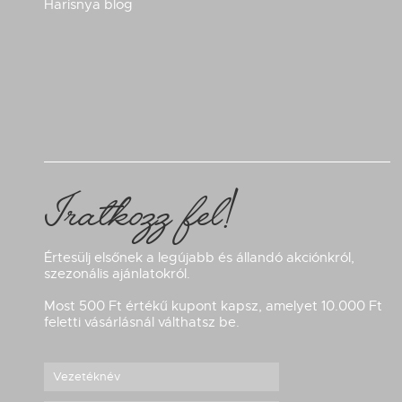
Harisnya blog
Iratkozz fel!
Értesülj elsőnek a legújabb és állandó akciónkról,
szezonális ajánlatokról.
Most 500 Ft értékű kupont kapsz, amelyet 10.000 Ft
feletti vásárlásnál válthatsz be.