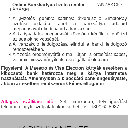
- Online Bankkártyás fizetés esetén
:
TRANZAKCIÓ
LÉPÉSEI
A „Fizetés” gombra kattintva átkerülsz a SimplePay
fizetési oldalára, ahol a bankkártya adataid
megadásával elindíthatod a tranzakciót.
A kártyaadatok megadását követően kérjük, ellenőrizd
az adatok helyességét.
A tranzakció feldolgozása elindul a banki feldolgozó
rendszerekben.
A fizetés eredményéről e-mail útján is értesítést kapsz,
valamint visszairányítunk a szolgáltató oldalára.
Figyelem! A Maestro és Visa Electron kártyák esetében a
kibocsátó bank határozza meg a kártya internetes
használatát. Amennyiben a kibocsátó bank engedélyezte,
abban az esetben rendszerünk képes elfogadni.
Átlagos szállítási idő:
2-4 munkanap, felvilágosítást
telefonon, ügyfélszolgálatunkon kérhet. Tel.: +30/160-8937