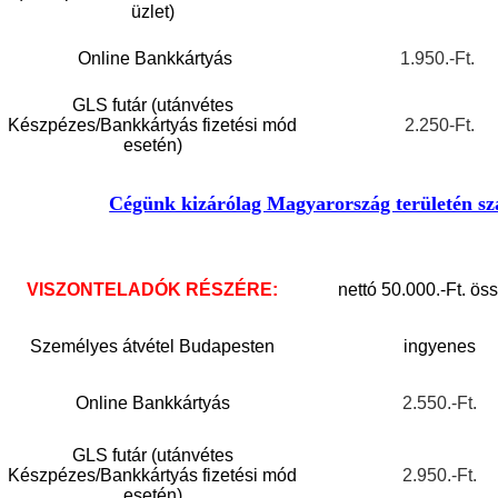
üzlet)
Online Bankkártyás
1.950.-Ft.
GLS futár (utánvétes
Készpézes/Bankkártyás fizetési mód
2.250-Ft.
esetén)
Cégünk kizárólag Magyarország területén szá
VISZONTELADÓK RÉSZÉRE:
nettó 50.000.-Ft. ös
Személyes átvétel Budapesten
ingyenes
Online Bankkártyás
2.550.-Ft.
GLS futár (utánvétes
Készpézes/Bankkártyás fizetési mód
2.950.-Ft.
esetén)