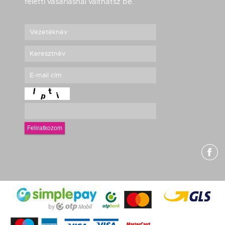
feletti vásárlásnál válthatsz be.
Feliratkozom
g