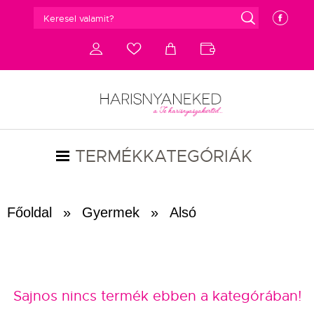
g
e
d
c
a
b
TERMÉKKATEGÓRIÁK
Főoldal
»
Gyermek
»
Alsó
Sajnos nincs termék ebben a kategórában!