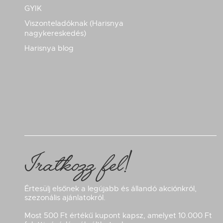
GYIK
Viszonteladóknak (Harisnya
nagykereskedés)
Harisnya blog
Iratkozz fel!
Értesülj elsőnek a legújabb és állandó akciónkról,
szezonális ajánlatokról.
Most 500 Ft értékű kupont kapsz, amelyet 10.000 Ft