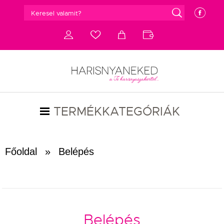
g
e
d
c
a
b
TERMÉKKATEGÓRIÁK
Főoldal
»
Belépés
Belépés