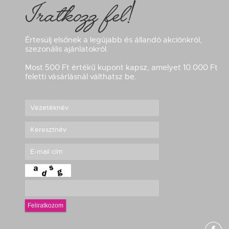
Iratkozz fel!
Értesülj elsőnek a legújabb és állandó akciónkról,
szezonális ajánlatokról.
Most 500 Ft értékű kupont kapsz, amelyet 10.000 Ft
feletti vásárlásnál válthatsz be.
Feliratkozom