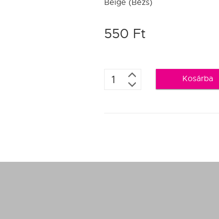
Beige (Bézs)
550 Ft
Kosárba