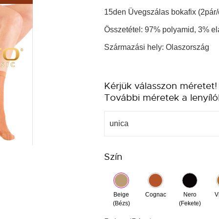
15den Üvegszálas bokafix (2pár/
Összetétel: 97% polyamid, 3% el
Származási hely: Olaszország
Kérjük válasszon méretet!
További méretek a lenyíló
unica
Szín
Beige
Cognac
Nero
V
(Bézs)
(Fekete)