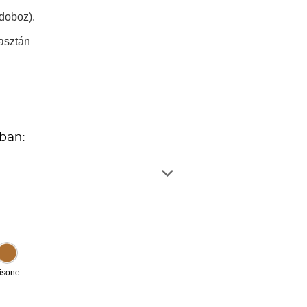
doboz).
asztán
ban:
isone