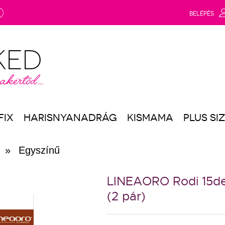
g
BELÉPÉS
FIX
HARISNYANADRÁG
KISMAMA
PLUS SI
»
Egyszínű
LINEAORO Rodi 15de
(2 pár)