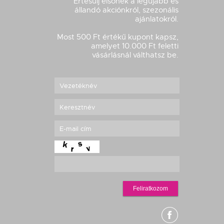
Értesülj elsőnek a legújabb és
állandó akciónkról, szezonális
ajánlatokról.
Most 500 Ft értékű kupont kapsz,
amelyet 10.000 Ft feletti
vásárlásnál válthatsz be.
Feliratkozom
g