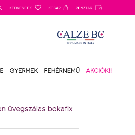
d
c
a
b
KEDVENCEK
KOSÁR
PÉNZTÁR
ZE
GYERMEK
FEHÉRNEMŰ
AKCIÓK!!
n üvegszálas bokafix