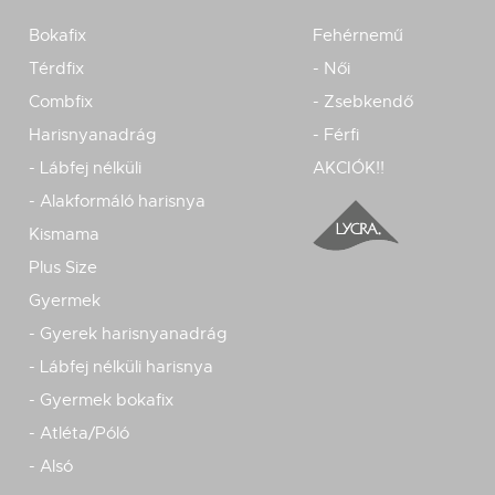
Bokafix
Fehérnemű
Térdfix
- Női
Combfix
- Zsebkendő
Harisnyanadrág
- Férfi
- Lábfej nélküli
AKCIÓK!!
- Alakformáló harisnya
Kismama
Plus Size
Gyermek
- Gyerek harisnyanadrág
- Lábfej nélküli harisnya
- Gyermek bokafix
- Atléta/Póló
- Alsó