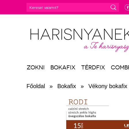
e
ZOKNI
BOKAFIX
TÉRDFIX
COMB
Főoldal
»
Bokafix
»
Vékony bokafix