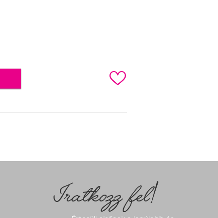
c
Iratkozz fel!