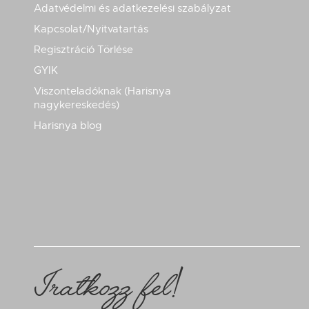
Adatvédelmi és adatkezelési szabályzat
Kapcsolat/Nyitvatartás
Regisztráció Törlése
GYIK
Viszonteladóknak (Harisnya
nagykereskedés)
Harisnya blog
Iratkozz fel!