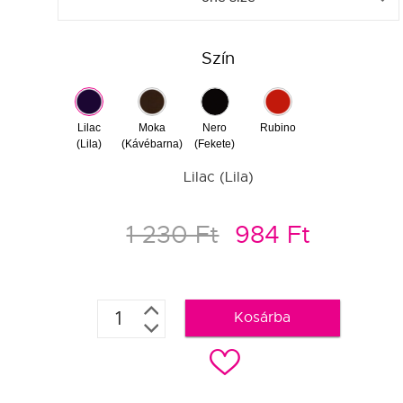
Szín
Lilac
Moka
Nero
Rubino
(Lila)
(Kávébarna)
(Fekete)
Lilac (Lila)
1 230 Ft
984 Ft
Kosárba
c