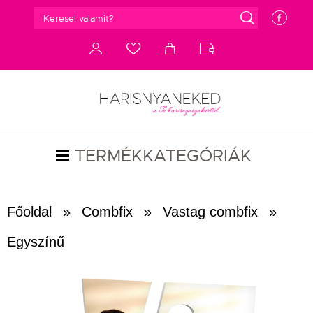
g
e
d
c
a
b
TERMÉKKATEGÓRIÁK
Főoldal
»
Combfix
»
Vastag combfix
»
Egyszínű