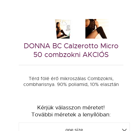
DONNA BC Calzerotto Micro
50 combzokni AKCIÓS
Térd fölé érő mikroszálas Combzokni,
combharisnya. 90% poliamid, 10% elasztán
Kérjük válasszon méretet!
További méretek a lenyílóban:
one size