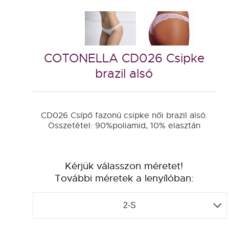
COTONELLA CD026 Csipke
brazil alsó
CD026 Csípő fazonú csipke női brazil alsó.
Összetétel: 90%poliamid, 10% elasztán
Kérjük válasszon méretet!
További méretek a lenyílóban:
2-S