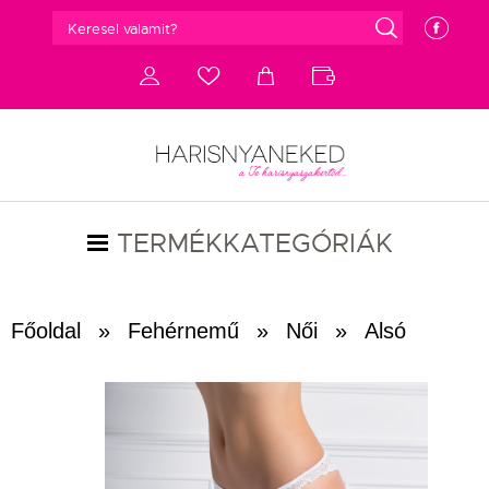
g
e
d
c
a
b
TERMÉKKATEGÓRIÁK
Főoldal
»
Fehérnemű
»
Női
»
Alsó