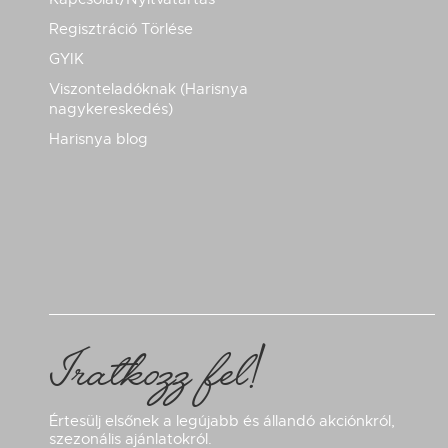
Regisztráció Törlése
GYIK
Viszonteladóknak (Harisnya
nagykereskedés)
Harisnya blog
Iratkozz fel!
Értesülj elsőnek a legújabb és állandó akciónkról,
szezonális ajánlatokról.