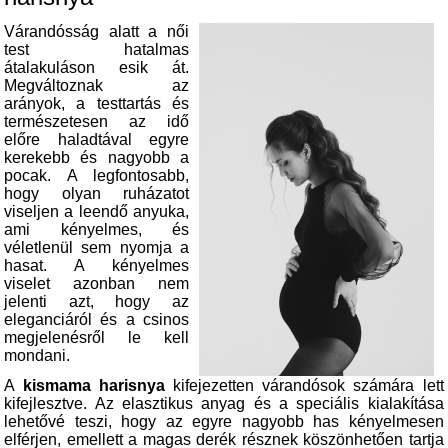
Várandósság alatt a női
test hatalmas
átalakuláson esik át.
Megváltoznak az
arányok, a testtart
ás és
természetesen az idő
előre haladtával egyre
kerekebb és nagyobb a
pocak. A legfontosabb,
hogy olyan ruházatot
viseljen a leendő anyuka,
ami kényelmes, és
véletlenül sem nyomja a
hasat. A kényelmes
viselet azonban nem
jelenti azt, hogy az
eleganciáról és a csinos
megjelenésről le kell
mondani.
A
kismama harisnya
kifejezetten várandósok számára lett
kifejlesztve. Az elasztikus anyag és a speciális kialakítása
lehetővé teszi, hogy az egyre nagyobb has kényelmesen
elférjen, emellett a magas derék résznek köszönhetően tartja