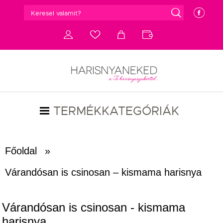
g
e
d
c
a
b
TERMÉKKATEGÓRIÁK
Főoldal
»
Várandósan is csinosan – kismama harisnya
Várandósan is csinosan - kismama
harisnya