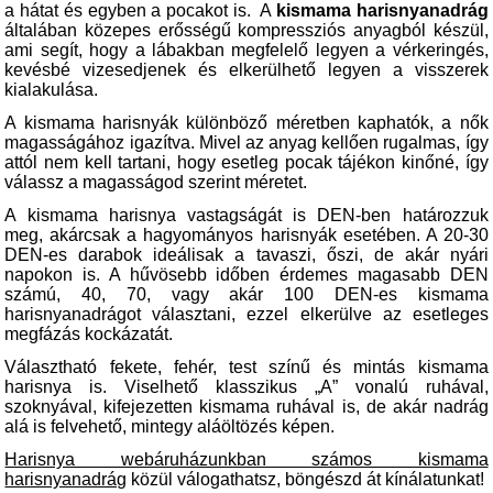
a hátat és egyben a pocakot is.
A
kismama harisnyanadrág
általában közepes erősségű kompressziós anyagból készül,
ami segít, hogy a lábakban megfelelő legyen a vérkeringés,
kevésbé vizesedjenek és elkerülhető legyen a visszerek
kialakulása.
A kismama harisnyák különböző méretben kaphatók, a nők
magasságához igazítva. Mivel az anyag kellően rugalmas, így
attól nem kell tartani, hogy esetleg pocak tájékon kinőné, így
válassz a magasságod szerint méretet.
A kismama harisnya vastagságát is DEN-ben határozzuk
meg, akárcsak a hagyományos harisnyák esetében. A 20-30
DEN-es darabok ideálisak a tavaszi, őszi, de akár nyári
napokon is. A hűvösebb időben érdemes magasabb DEN
számú, 40, 70, vagy akár 100 DEN-es kismama
harisnyanadrágot választani, ezzel elkerülve az esetleges
megfázás kockázatát.
Választható fekete, fehér, test színű és mintás kismama
harisnya is. Viselhető klasszikus „A” vonalú ruhával,
szoknyával, kifejezetten kismama ruhával is, de akár nadrág
alá is felvehető, mintegy aláöltözés képen.
Harisnya webáruházunkban számos kismama
harisnyanadrág
közül válogathatsz, böngészd át kínálatunkat!