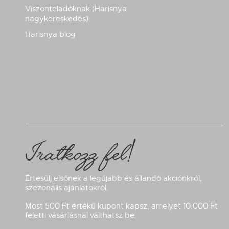
Viszonteladóknak (Harisnya
nagykereskedés)
Harisnya blog
Iratkozz fel!
Értesülj elsőnek a legújabb és állandó akciónkról,
szezonális ajánlatokról.
Most 500 Ft értékű kupont kapsz, amelyet 10.000 Ft
feletti vásárlásnál válthatsz be.