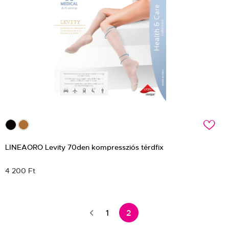
c
LINEAORO Levity 70den kompressziós térdfix
4 200 Ft
1
2