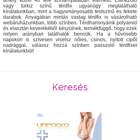
amely közel 40 féle színárnyalatban elérhető. Élénkzöld
vagy türkiz színű térdfix ugyanúgy megtalálható
kínálatunkban, mint a hagyományosabb testszínű és fekete
darabok. Anyagában mintás vastag térdfix is vásárolható
webáruházunkban, több színben. Térdharisnyáink polyamid
és elasztán keverékéből készülnek, termékfüggő, hogy ezek
milyen arányban találhatók bennük. Ha a hűvösebb
napokon is szívesen viselsz nőies, csinos, nyitott cipőt
nadrággal, válassz hozzá színben passzoló térdfixet
kínálatunkból!
Keresés