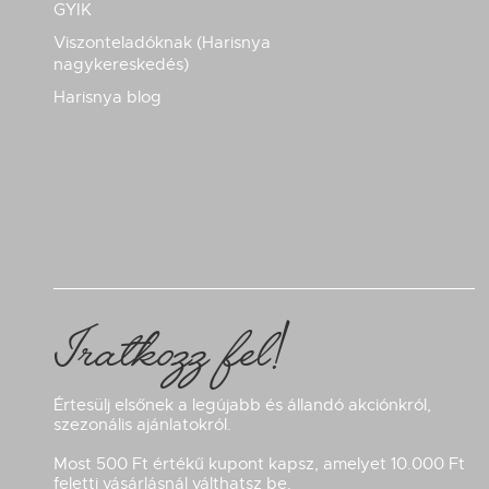
GYIK
Viszonteladóknak (Harisnya
nagykereskedés)
Harisnya blog
Iratkozz fel!
Értesülj elsőnek a legújabb és állandó akciónkról,
szezonális ajánlatokról.
Most 500 Ft értékű kupont kapsz, amelyet 10.000 Ft
feletti vásárlásnál válthatsz be.