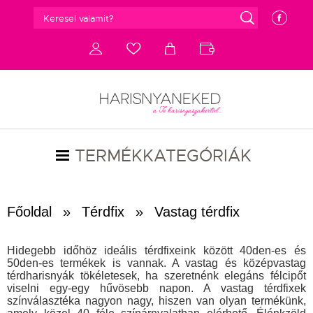
g
e
d
c
a
b
TERMÉKKATEGÓRIÁK
Főoldal
»
Térdfix
»
Vastag térdfix
Hidegebb időhöz ideális térdfixeink között 40den-es és
50den-es termékek is vannak. A vastag és középvastag
térdharisnyák tökéletesek, ha szeretnénk elegáns félcipőt
viselni egy-egy hűvösebb napon. A vastag térdfixek
színválasztéka nagyon nagy, hiszen van olyan termékünk,