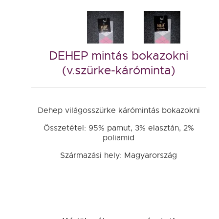
DEHEP mintás bokazokni
(v.szürke-káróminta)
Dehep világosszürke kárómintás bokazokni
Összetétel: 95% pamut, 3% elasztán, 2%
poliamid
Származási hely: Magyarország