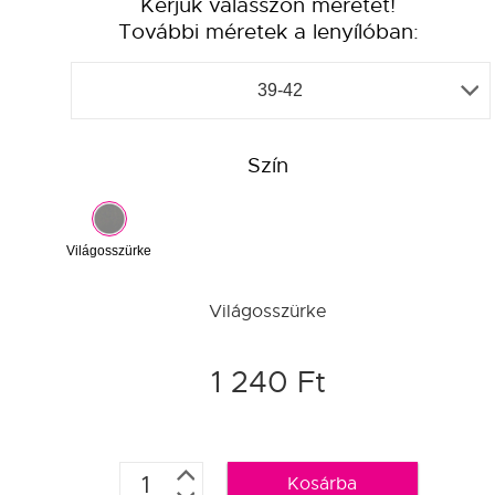
Kérjük válasszon méretet!
További méretek a lenyílóban:
39-42
Szín
Világosszürke
Világosszürke
1 240 Ft
Kosárba