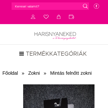
g
e
d
c
a
b
TERMÉKKATEGÓRIÁK
Főoldal
»
Zokni
»
Mintás felnőtt zokni