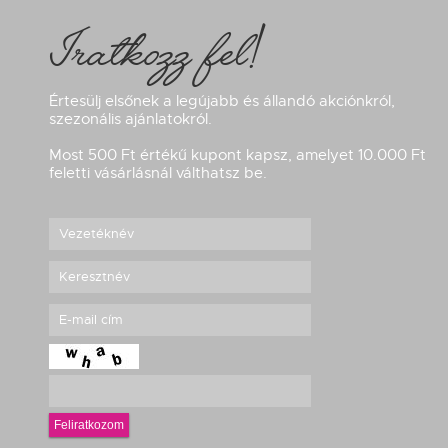
Iratkozz fel!
Értesülj elsőnek a legújabb és állandó akciónkról,
szezonális ajánlatokról.
Most 500 Ft értékű kupont kapsz, amelyet 10.000 Ft
feletti vásárlásnál válthatsz be.
Feliratkozom