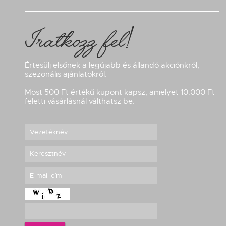
Iratkozz fel!
Értesülj elsőnek a legújabb és állandó akciónkról,
szezonális ajánlatokról.
Most 500 Ft értékű kupont kapsz, amelyet 10.000 Ft
feletti vásárlásnál válthatsz be.