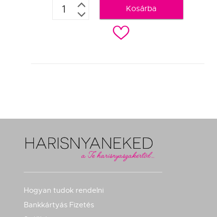
Kosárba
c
Hogyan tudok rendelni
Bankkártyás Fizetés