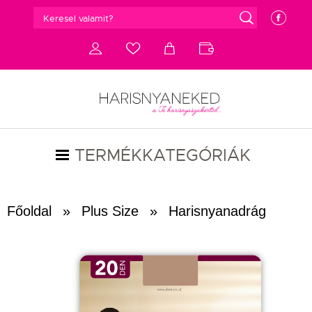
g
e
d
c
a
b
TERMÉKKATEGÓRIÁK
Főoldal
»
Plus Size
»
Harisnyanadrág