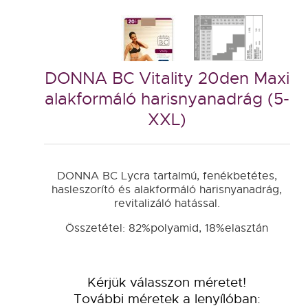
DONNA BC Vitality 20den Maxi
alakformáló harisnyanadrág (5-
XXL)
DONNA BC Lycra tartalmú, fenékbetétes,
hasleszorító és alakformáló harisnyanadrág,
revitalizáló hatással.
Összetétel: 82%polyamid, 18%elasztán
Kérjük válasszon méretet!
További méretek a lenyílóban: