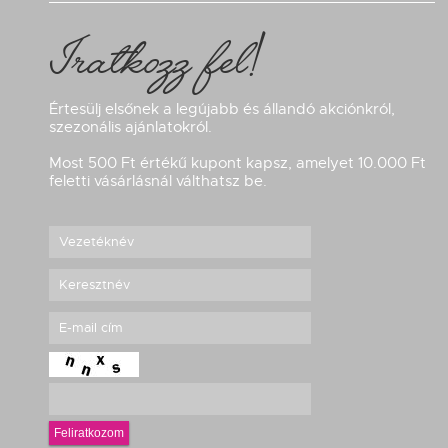
Iratkozz fel!
Értesülj elsőnek a legújabb és állandó akciónkról,
szezonális ajánlatokról.
Most 500 Ft értékű kupont kapsz, amelyet 10.000 Ft
feletti vásárlásnál válthatsz be.
Feliratkozom