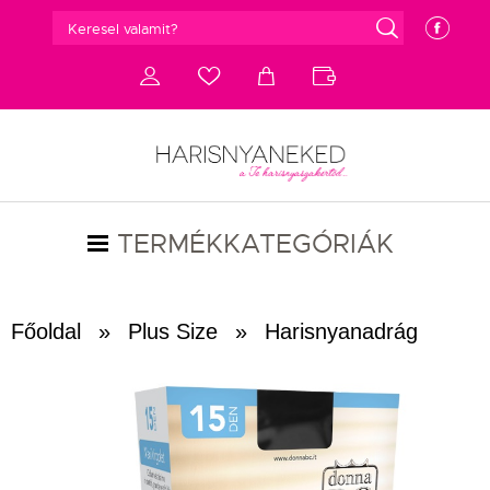
g
e
d
c
a
b
TERMÉKKATEGÓRIÁK
Főoldal
»
Plus Size
»
Harisnyanadrág