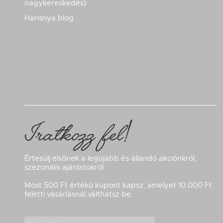
nagykereskedés)
Harisnya blog
Iratkozz fel!
Értesülj elsőnek a legújabb és állandó akciónkról,
szezonális ajánlatokról.
Most 500 Ft értékű kupont kapsz, amelyet 10.000 Ft
feletti vásárlásnál válthatsz be.