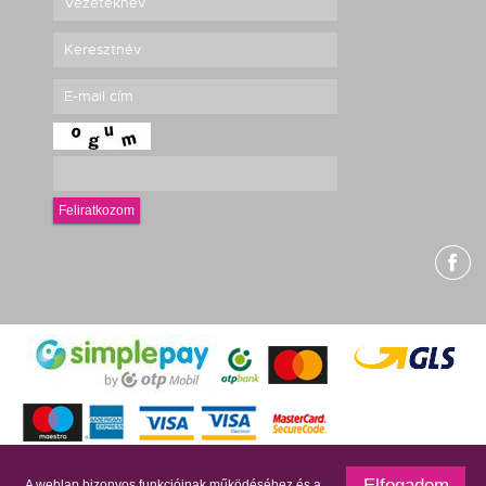
Feliratkozom
g
Elfogadom
A weblap bizonyos funkcióinak működéséhez és a