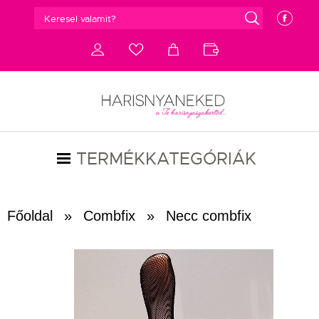
g
e
d
c
a
b
TERMÉKKATEGÓRIÁK
Főoldal
»
Combfix
»
Necc combfix