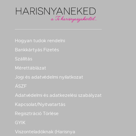
Hogyan tudok rendelni
Bankkártyás Fizetés
Szállítás
Mérettáblázat
Jogi és adatvédelmi nyilatkozat
ÁSZF
Adatvédelmi és adatkezelési szabályzat
Kapcsolat/Nyitvatartás
Regisztráció Törlése
GYIK
Viszonteladóknak (Harisnya