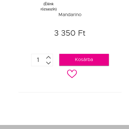
(Élénk
rózsaszín)
Mandarino
3 350 Ft
Kosárba
c